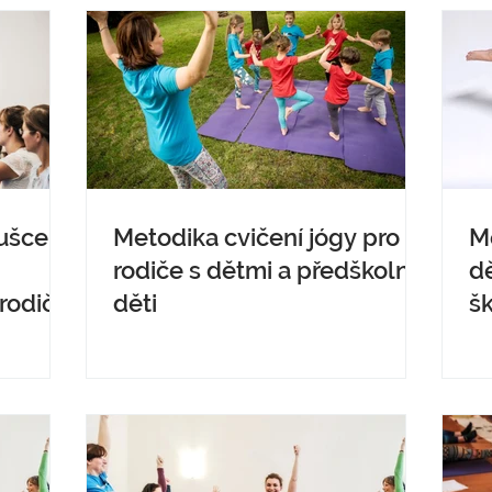
ušce z
Metodika cvičení jógy pro
Me
rodiče s dětmi a předškolní
dě
 rodičů
děti
š