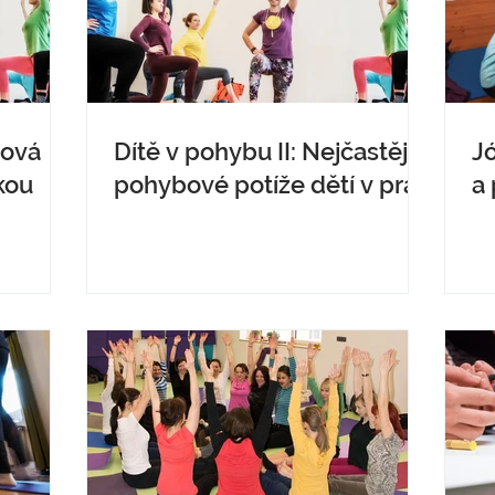
jová
Dítě v pohybu II: Nejčastější
Jó
kou
pohybové potíže dětí v praxi
a 