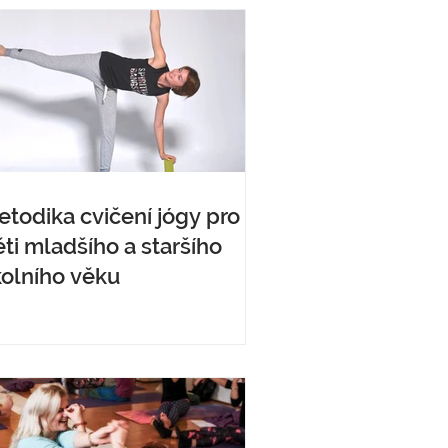
todika cvičení jógy pro
ti mladšího a staršího
kolního věku