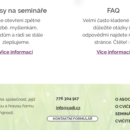
sy na semináře
FAQ
e otevření zpětné
Velmi často kladené 
zbě, myšlenkám,
důležité otázky i
dům a rádi se stále
odpověďmi najdete n
zlepšujeme.
stránce. Čtěte! :
Více informací
Více informac
776 304 917
 společnost, jejíž
O ASOC
avou a hravou formu
O CVIČ
info@cadj.cz
ejnosti.
SEMIN
KONTAKTNÍ FORMULÁŘ
CVIČIT