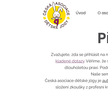
Úvod
O aso
P
Zvažujete, zda se přihlásit 
kladené dotazy
. Věříme, že
dlouholetou praxí. Podě
Naše sem
Česká asociace dětské jógy je
au
složení zkoušky z profesní k