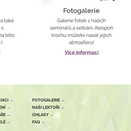
Fotogalerie
a také
Galerie fotek z našich
 s
seminářů a setkání. Alespoň
a této
trochu můžete nasát jejich
-)
atmosféru!
í
Více informací
IACI
→
FOTOGALERIE
→
ENÍ
→
NAŠI LEKTOŘI
→
ÁŘE
→
OHLASY
→
ELÉ
→
FAQ
→