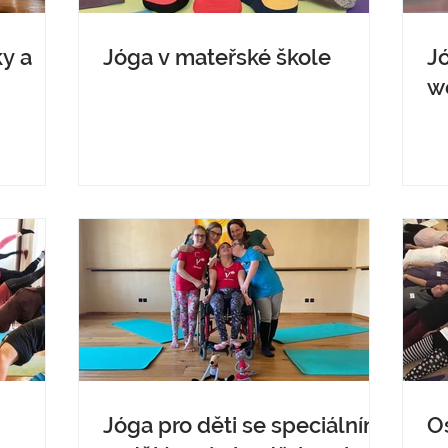
ky a
Jóga v mateřské škole
Jó
w
Jóga pro děti se speciálními
O