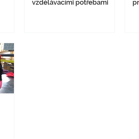
vzdělávacími potřebami
p