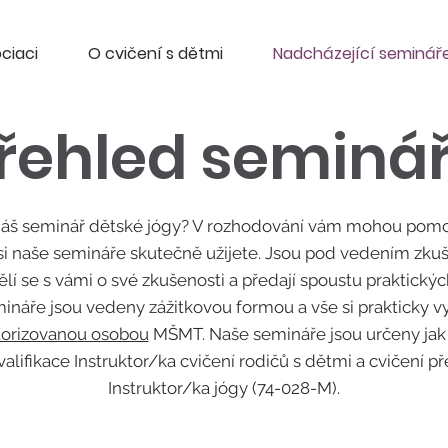
ciaci
O cvičení s dětmi
Nadcházející seminář
řehled seminá
na náš seminář dětské jógy? V rozhodování vám mohou pom
 si naše semináře skutečně užijete. Jsou pod vedením zku
lí se s vámi o své zkušenosti a předají spoustu praktických
ináře jsou vedeny zážitkovou formou a vše si prakticky vy
torizovanou osobou
MŠMT. Naše semináře jsou určeny jak 
valifikace Instruktor/ka cvičení rodičů s dětmi a cvičení p
Instruktor/ka jógy (74-028-M).