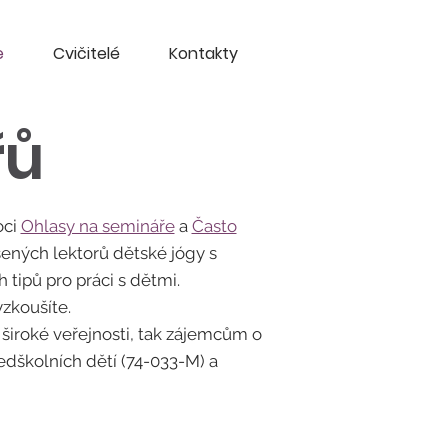
e
Cvičitelé
Kontakty
řů
oci
Ohlasy na semináře
a
Často
šených lektorů dětské jógy s
 tipů pro práci s dětmi.
zkoušíte.
široké veřejnosti, tak zájemcům o
ředškolních dětí (74-033-M) a