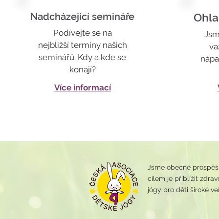
Nadcházející semináře
Ohla
Podívejte se na
Jsm
nejbližší termíny našich
va
seminářů. Kdy a kde se
nápa
konají?
Více informací
Jsme obecně prospěšná
cílem je přiblížit zdr
jógy pro děti široké veř