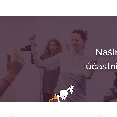
Naši
účastn