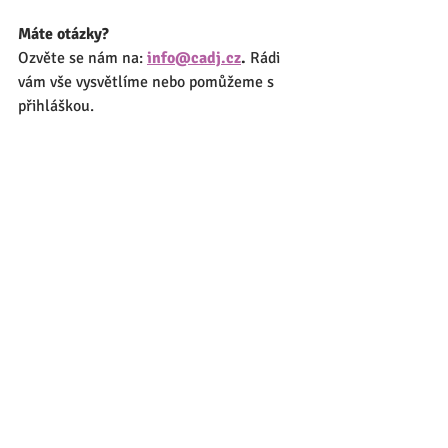
Máte otázky?
Ozvěte se nám na: 
info@cadj.cz
. 
Rádi 
vám vše vysvětlíme nebo pomůžeme s 
přihláškou.
Česká asociace dětské jógy, o.p.s., 
Římská 678/26, 120 00 Praha 2, IČ: 
24218294 je autorizovanou právnickou 
osobou pro profesní kvalifikace 
Instruktor/instruktorka jógy (74-028-M) 
a Instruktor/instruktorka cvičení rodičů 
s dětmi a cvičení předškolních dětí (74-
033-M). Číslo jednací autorizace: MSMT- 
12951/2025.