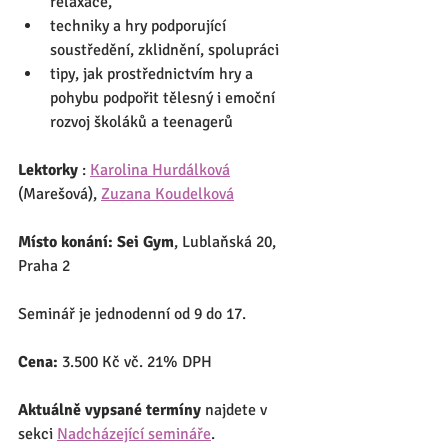
relaxace,
techniky a hry podporující 
soustředění, zklidnění, spolupráci
tipy, jak prostřednictvím hry a 
pohybu podpořit tělesný i emoční 
rozvoj školáků a teenagerů
Lektorky 
: 
Karolina Hurdálková
(Marešová), 
Zuzana Koudelková
Místo konání: Sei Gym
, Lublaňská 20, 
Praha 2
Seminář je jednodenní od 9 do 17.
Cena:
 3.500 Kč vč. 21% DPH
Aktuálně vypsané termíny
 najdete v 
sekci 
Nadcházející semináře
.