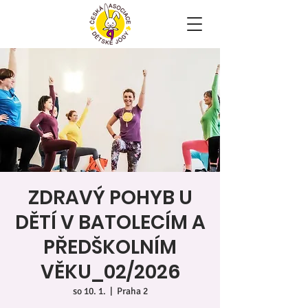
ZDRAVÝ POHYB U
DĚTÍ V BATOLECÍM A
PŘEDŠKOLNÍM
VĚKU_02/2026
so 10. 1.
  |  
Praha 2