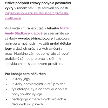
citlivě podpořit zdravý pohyb a posturální 
vývoj
 v raném věku. Je zároveň součástí 
Přípravného kurzu ke zkoušce z profesní 
kvalifikace
.
Pod vedením 
rehabilitační lékařky 
MUDr. 
Anety Sládkové Králové
 se seznámíte se 
základy 
vývojové kineziologie
, fyziologie 
pohybu a možnostmi využití 
prvků dětské 
jógy
 a dalších průpravných cvičení v 
praxi. Nabídne vám odborný, ale zároveň 
praktický rámec pro práci s dětmi v 
individuálním i skupinovém prostředí.
Pro koho je seminář určen:
lektory jógy,
lektory pohybových kurzů pro děti,
fyzioterapeuty a odborníky v oblasti 
pohybového vývoje,
pedagogy v mateřských školách a 
dětských skupinách,