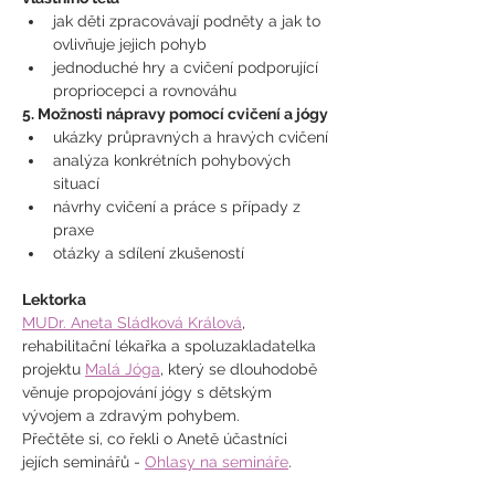
jak děti zpracovávají podněty a jak to 
ovlivňuje jejich pohyb
jednoduché hry a cvičení podporující 
propriocepci a rovnováhu
5. Možnosti nápravy pomocí cvičení a jógy
ukázky průpravných a hravých cvičení
analýza konkrétních pohybových 
situací
návrhy cvičení a práce s případy z 
praxe
otázky a sdílení zkušeností
Lektorka
MUDr. Aneta Sládková Králová
, 
rehabilitační lékařka a spoluzakladatelka 
projektu 
Malá Jóga
, který se dlouhodobě 
věnuje propojování jógy s dětským 
vývojem a zdravým pohybem.
Přečtěte si, co řekli o Anetě účastníci 
jejích seminářů - 
Ohlasy na semináře
.