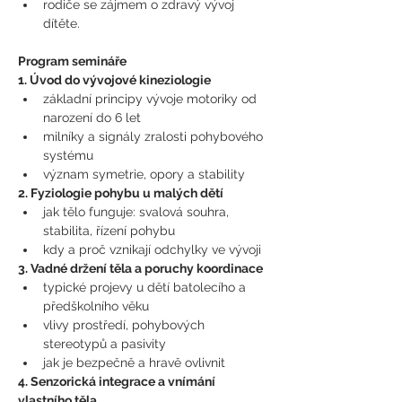
rodiče se zájmem o zdravý vývoj 
dítěte.
Program semináře
1. Úvod do vývojové kineziologie
základní principy vývoje motoriky od 
narození do 6 let
milníky a signály zralosti pohybového 
systému
význam symetrie, opory a stability
2. Fyziologie pohybu u malých dětí
jak tělo funguje: svalová souhra, 
stabilita, řízení pohybu
kdy a proč vznikají odchylky ve vývoji
3. Vadné držení těla a poruchy koordinace
typické projevy u dětí batolecího a 
předškolního věku
vlivy prostředí, pohybových 
stereotypů a pasivity
jak je bezpečně a hravě ovlivnit
4. Senzorická integrace a vnímání 
vlastního těla