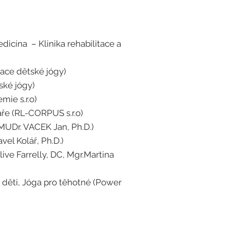
edicína – Klinika rehabilitace a
iace dětské jógy)
tské jógy)
mie s.r.o)
aře (RL-CORPUS s.r.o)
MUDr. VACEK Jan, Ph.D.)
vel Kolář, Ph.D.)
live Farrelly, DC, Mgr.Martina
o děti, Jóga pro těhotné (Power