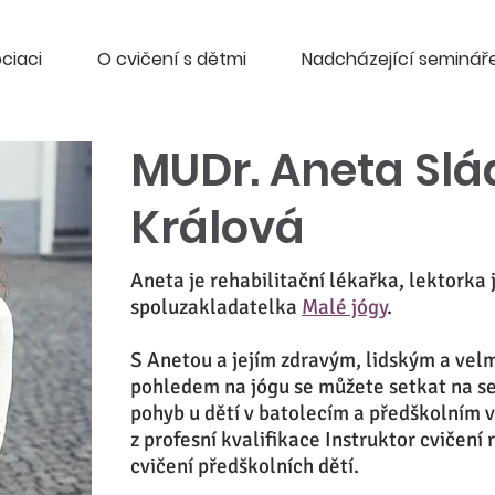
ciaci
O cvičení s dětmi
Nadcházející seminář
MUDr. Aneta Sl
Králová
Aneta je rehabilitační lékařka, lektorka 
spoluzakladatelka
Malé jógy
.
S Anetou a jejím zdravým, lidským a vel
pohledem na jógu se můžete setkat na s
pohyb u dětí v batolecím a předškolním 
z profesní kvalifikace Instruktor cvičení 
cvičení předškolních dětí.