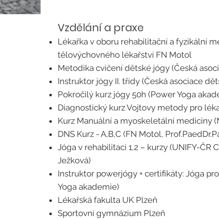
Vzdělání a praxe
Lékařka v oboru rehabilitační a fyzikální m
tělovýchovného lékařství FN Motol
Metodika cvičení dětské jógy (Česká asoc
Instruktor jógy II. třídy (Česká asociace dě
Pokročilý kurz jógy 50h (Power Yoga akade
Diagnostický kurz Vojtovy metody pro lék
Kurz Manuální a myoskeletální mediciny (
DNS Kurz - A,B,C (FN Motol, Prof.PaedDr.Pa
Jóga v rehabilitaci 1,2 – kurzy (UNIFY-ČR C
Ježková)
Instruktor powerjógy + certifikáty: Jóga pr
Yoga akademie)
Lékařská fakulta UK Plzeň
Sportovní gymnázium Plzeň