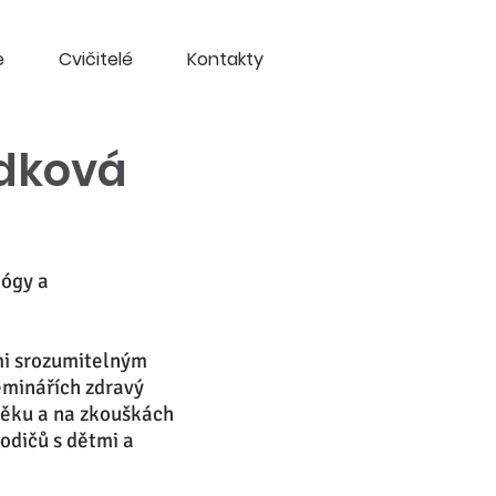
e
Cvičitelé
Kontakty
ádková
jógy a
mi srozumitelným
eminářích zdravý
věku a na zkouškách
rodičů s dětmi a