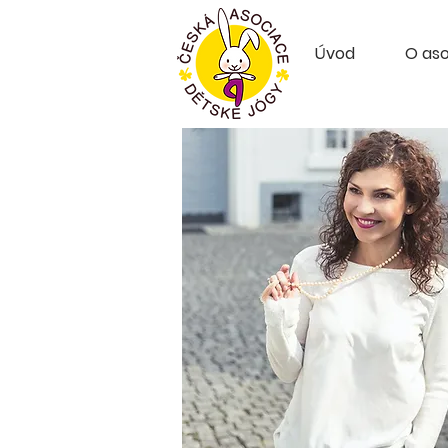
Úvod
O aso