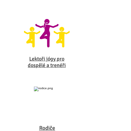
Lektoři jógy pro
dospělé a trenéři
Rodiče