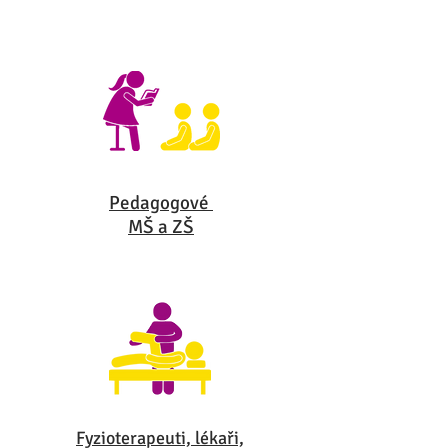
Pedagogové
MŠ a ZŠ
Fyzioterapeuti, lékaři,