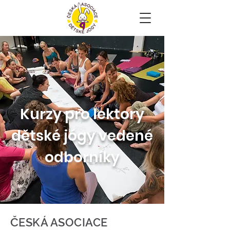
Kurzy pro lektory
dětské jógy vedené
odborníky
Č
ESKÁ ASOCIACE