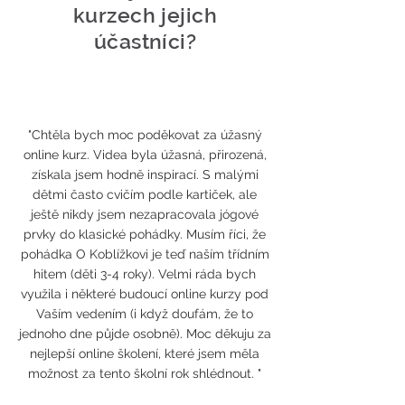
kurzech jejich
účastníci?
"Chtěla bych moc poděkovat za úžasný
online kurz. Videa byla úžasná, přirozená,
získala jsem hodně inspirací. S malými
dětmi často cvičím podle kartiček, ale
ještě nikdy jsem nezapracovala jógové
prvky do klasické pohádky. Musím říci, že
pohádka O Koblížkovi je teď naším třídním
hitem (děti 3-4 roky). Velmi ráda bych
využila i některé budoucí online kurzy pod
Vaším vedením (i když doufám, že to
jednoho dne půjde osobně). Moc děkuju za
nejlepší online školení, které jsem měla
možnost za tento školní rok shlédnout. "