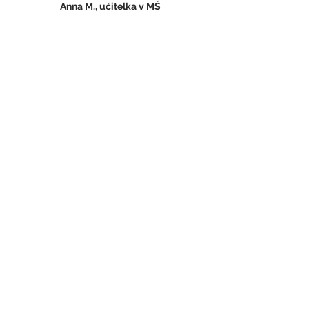
Anna M., učitelka v MŠ
Další ohlasy na semináře
Kde probíhají naše
semináře
Semináře probíhají na různých
místech, které najdete vždy u
vypsaného semináře
.
Kde najdete naší kancelář?