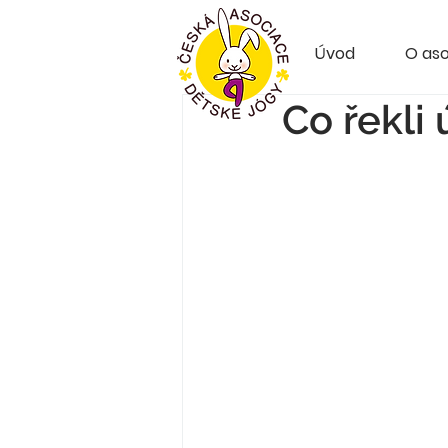
Úvod
O aso
Co řekli