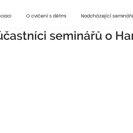
ciaci
O cvičení s dětmi
Nadcházející seminář
 účastníci seminářů o H