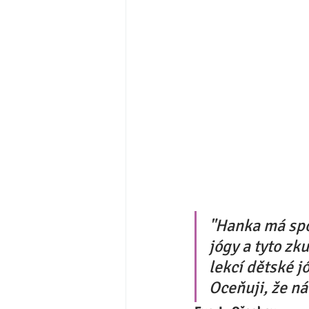
"Hanka má spo
jógy a tyto zk
lekcí dětské j
Oceňuji, že ná