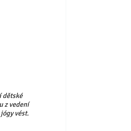
 dětské 
u z vedení 
jógy vést. 