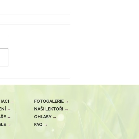
IACI
→
FOTOGALERIE
→
ENÍ
→
NAŠI LEKTOŘI
→
ÁŘE
→
OHLASY
→
ELÉ
→
FAQ
→