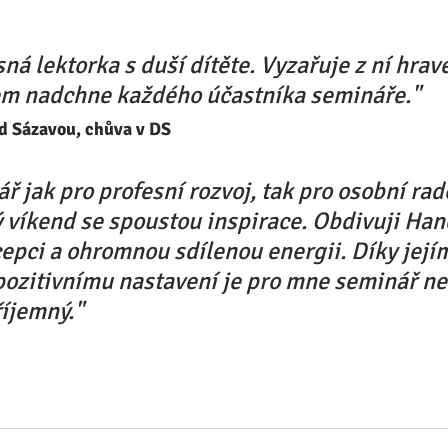
ná lektorka s duší dítěte. Vyzařuje z ní hravé
m nadchne každého účastníka semináře."
ad Sázavou, chůva v DS
ř jak pro profesní rozvoj, tak pro osobní rado
 víkend se spoustou inspirace. Obdivuji Han
epci a ohromnou sdílenou energii. Díky její
pozitivnímu nastavení je pro mne seminář n
říjemný."