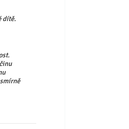
 dítě. 
st. 
činu 
mu 
esmírně 