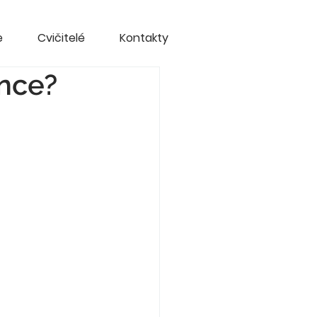
e
Cvičitelé
Kontakty
ance?