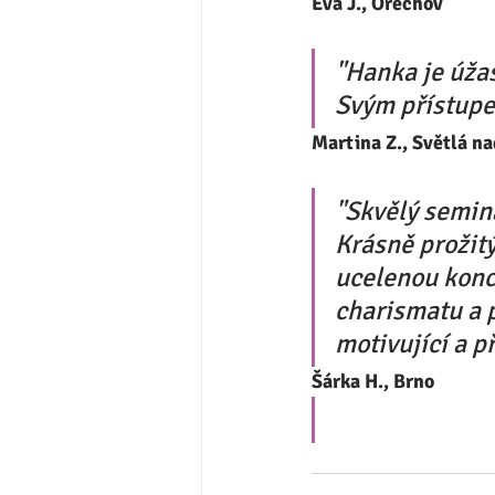
Eva J., Ořechov
"Hanka je úžas
Svým přístupe
Martina Z., Světlá n
"Skvělý seminá
Krásně prožitý
ucelenou konc
charismatu a 
motivující a p
Šárka H., Brno