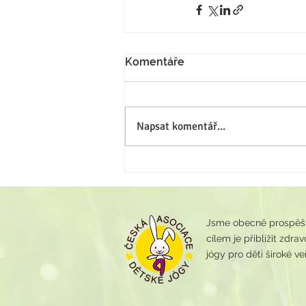
Komentáře
Napsat komentář...
Jsme obecně prospěšná
cílem je přiblížit zdr
jógy pro děti široké veř