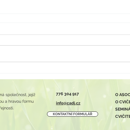
776 304 917
 společnost, jejíž
O ASOC
avou a hravou formu
O CVIČ
info@cadj.cz
ejnosti.
SEMIN
KONTAKTNÍ FORMULÁŘ
CVIČIT