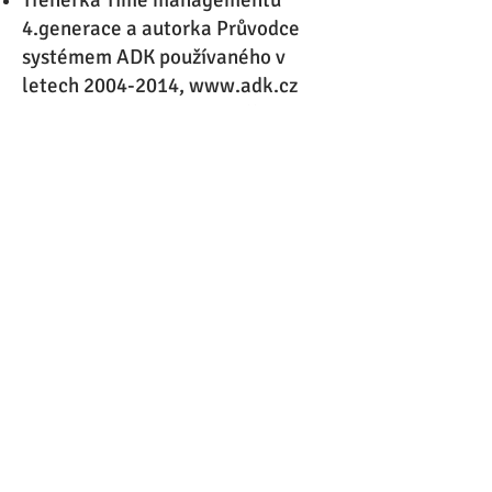
Trenérka Time managementu
4.generace a autorka Průvodce
systémem ADK používaného v
letech
2004-2014
,
www.adk.cz
Vystudovala MBA na Sheffield
Hallam University UK, ČZU v
Praze, Mezinárodní marketing a
management na IAHL V Nizozemí.
Absolvovala Marketing and
Sales Academy na INSEAD a
Leadership Foundation na
Echswege Institute Německo.
Senior Friendly Teacher (2023)
Zpět na náš tým
776 304 917