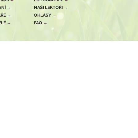
ENÍ
→
NAŠI LEKTOŘI
→
ÁŘE
→
OHLASY
→
ELÉ
→
FAQ
→