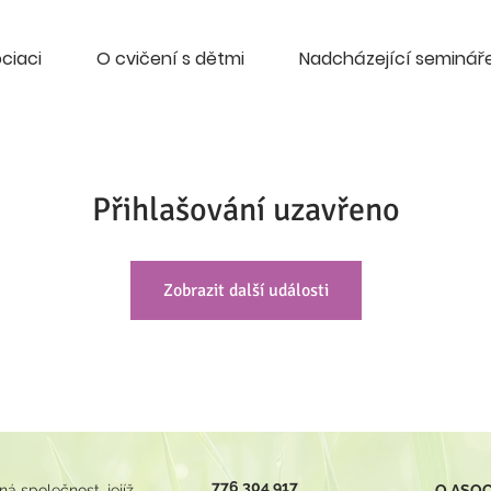
ciaci
O cvičení s dětmi
Nadcházející seminář
Přihlašování uzavřeno
Zobrazit další události
776 304 917
 společnost, jejíž
O ASOC