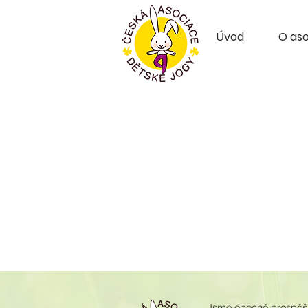
Úvod
O aso
Jsme obecně prospěšná