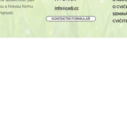
avou a hravou formu
O CVIČ
info@cadj.cz
ejnosti.
SEMIN
KONTAKTNÍ FORMULÁŘ
CVIČIT