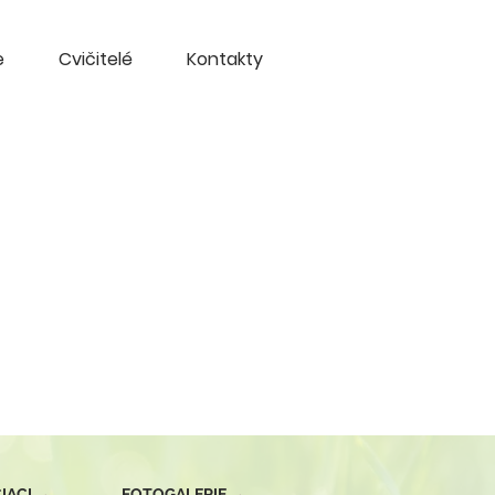
e
Cvičitelé
Kontakty
IACI
→
FOTOGALERIE
→