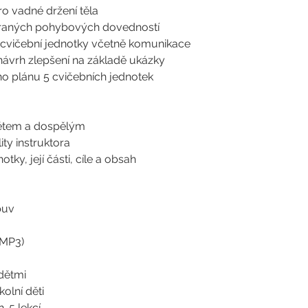
o vadné držení těla
raných pohybových dovedností
cvičební jednotky včetně komunikace
 návrh zlepšení na základě ukázky
o plánu 5 cvičebních jednotek
dětem a dospělým
ty instruktora
tky, její části, cíle a obsah
buv
 MP3)
 dětmi
kolní děti
. 5 lekcí