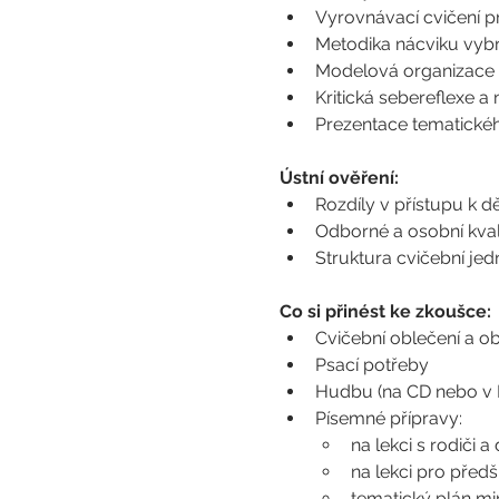
Vyrovnávací cvičení pr
Metodika nácviku vyb
Modelová organizace 
Kritická sebereflexe a
Prezentace tematickéh
Ústní ověření:
Rozdíly v přístupu k 
Odborné a osobní kvali
Struktura cvičební jedno
Co si přinést ke zkoušce:
Cvičební oblečení a o
Psací potřeby
Hudbu (na CD nebo v
Písemné přípravy:
na lekci s rodiči a
na lekci pro předš
tematický plán min