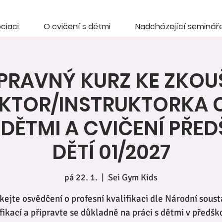
ciaci
O cvičení s dětmi
Nadcházející seminář
ÍPRAVNÝ KURZ KE ZKOU
KTOR/INSTRUKTORKA 
 DĚTMI A CVIČENÍ PŘE
DĚTÍ 01/2027
pá 22. 1.
  |  
Sei Gym Kids
kejte osvědčení o profesní kvalifikaci dle Národní sous
fikací a připravte se důkladně na práci s dětmi v předš