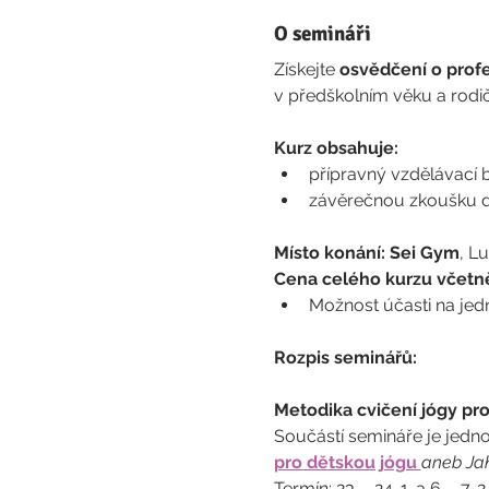
O semináři
Získejte 
osvědčení o profes
v předškolním věku a rodiči
Kurz obsahuje:
přípravný vzdělávací 
závěrečnou zkoušku d
Místo konání: Sei Gym
, L
Cena celého kurzu včetn
Možnost účasti na jed
Rozpis seminářů:
Metodika cvičení jógy pro
Součástí semináře je jedn
pro dětskou jógu 
aneb Jak
Termín: 23. - 24. 1. a 6. - 7. 