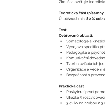
Zkouška ověřuje teoretické
Teoretická část (písemný 
Úspěšnost min. 
80 % celk
Test:
Ověřované oblasti:
Somatologie a kineziol
Vývojová specifika pře
Pedagogika a psycholo
Komunikační dovednost
Tvorba cvičebních jedn
Organizace a vedení le
Bezpečnost a prevenc
Praktická část
Poskytnutí první pomo
Ukázka 5 rozcvičovací
3 cviky na hrubou a 3