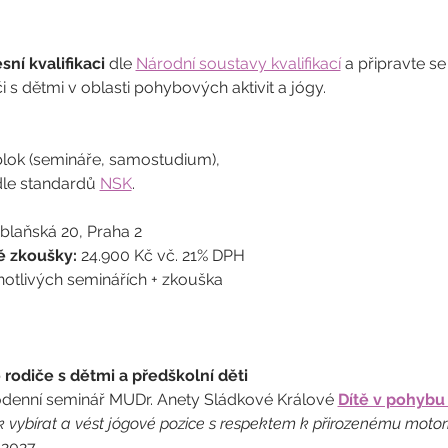
ní kvalifikaci
 dle 
Národní soustavy kvalifikací
 a připravte s
 s dětmi v oblasti pohybových aktivit a jógy.
blok (semináře, samostudium),
le standardů 
NSK
.
ublaňská 20, Praha 2
ě zkoušky:
 24.900 Kč vč. 21% DPH
notlivých seminářích + zkouška
 rodiče s dětmi a předškolní děti
odenní seminář MUDr. Anety Sládkové Králové 
Dítě v pohybu 
 vybírat a vést jógové pozice s respektem k přirozenému motori
2 2027