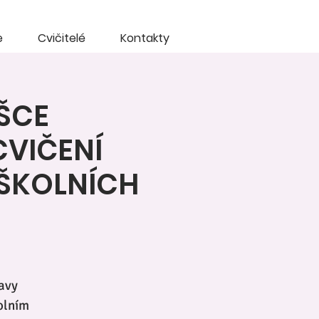
e
Cvičitelé
Kontakty
ŠCE
CVIČENÍ
DŠKOLNÍCH
tavy
kolním