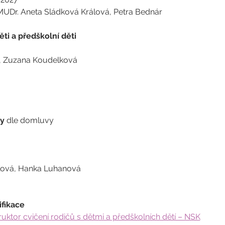
MUDr. Aneta Sládková Králová, Petra Bednár
ti a předškolní děti
á, Zuzana Koudelková
gy
 dle domluvy
lová, Hanka Luhanová
ifikace
ruktor cvičení rodičů s dětmi a předškolních dětí – NSK