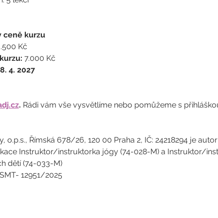
v ceně kurzu
3.500 Kč
kurzu:
 7.000 Kč
18. 4. 2027
dj.cz
. 
Rádi vám vše vysvětlíme nebo pomůžeme s přihláško
, o.p.s., Římská 678/26, 120 00 Praha 2, IČ: 24218294 je aut
kace Instruktor/instruktorka jógy (74-028-M) a Instruktor/inst
ch dětí (74-033-M)
 MSMT- 12951/2025 