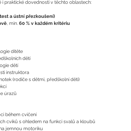
 i praktické dovednosti v těchto oblastech:
test a ústní přezkoušení)
ově
, min. 
60 % v každém kritériu
ogie dítěte
dškolních dětí
gie dětí
i instruktora
otek (rodiče s dětmi, předškolní děti)
kcí
e úrazů
ci během cvičení
ch cviků s ohledem na funkci svalů a kloubů
 na jemnou motoriku