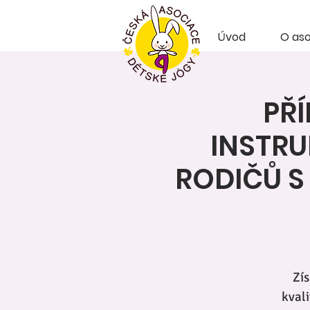
Úvod
O aso
PŘ
INSTRU
RODIČŮ S
Zís
kvali