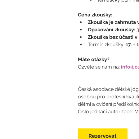
Cena zkoušky:
Zkouška je zahrnuta 
Opakování zkoušky:
 
Zkouška bez účasti v 
Termín zkoušky: 
17. - 
Máte otázky?
Ozvěte se nám na: 
info@ca
Česká asociace dětské jógy
osobou pro profesní kvalifi
dětmi a cvičení předškolní
Číslo jednací autorizace:
Rezervovat