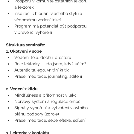
Podporu v komunitě ostatních lektorů 
a lektorek.
Inspiraci k hledání vlastního stylu a 
vědomému vedení lekcí. 
Program má potenciál být podporou 
v prevenci vyhoření
Struktura semináře:
1. Ukotvení v sobě
Vědomí těla, dechu, prostoru
Role lektorky – kdo jsem, když učím?
Autenticita, ego, vnitřní kritik
Praxe: meditace, journaling, sdílení
2. Vedení z klidu
Mindfulness a přítomnost v lekci
Nervový systém a regulace emocí
Signály vyhoření a vytvoření vlastního 
plánu podpory (zdroje)
Praxe: meditace, sebereflexe, sdílení
3. Lektorka v kontaktu