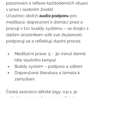
pozorování a reflexe každodenních situací 
v praxi i osobním životě). 
Účastníci obdrží 
audio podporu
 pro 
meditace, doporučení k domácí praxi a 
pracují v tzv. buddy systému – ve dvojici s 
dalším účastníkem sdílí své zkušenosti, 
podporují se a reflektují vlastní proces. 
Meditační praxe: 5 - 30 minut denně 
(dle vlastního tempa) 
Buddy systém – podpora a sdílení 
Doporučená literatura a témata k 
zamyšlení
Česká asociace dětské jógy, o.p.s. je 
autorizovanou osobou pro profesní 
kvalifikace Instruktor/Instruktorka cvičení 
rodičů s dětmi a cvičení předškolních dětí 
(kód profesní kvalifikace 74-033-M) a 
Instruktor/instruktorka jógy (kód profesní 
kvalifikace 74-028-M). ˇč.j. autorizace: 