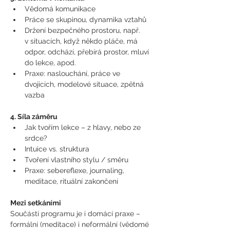
Vědomá komunikace
Práce se skupinou, dynamika vztahů
Držení bezpečného prostoru, např. 
v situacích, když někdo pláče, má 
odpor, odchází, přebírá prostor, mluví 
do lekce, apod.
Praxe: naslouchání, práce ve 
dvojicích, modelové situace, zpětná 
vazba
4. Síla záměru
Jak tvořím lekce – z hlavy, nebo ze 
srdce?
Intuice vs. struktura
Tvoření vlastního stylu / směru
Praxe: sebereflexe, journaling, 
meditace, rituální zakončení
Mezi setkáními
Součástí programu je i domácí praxe – 
formální (meditace) i neformální (vědomé 