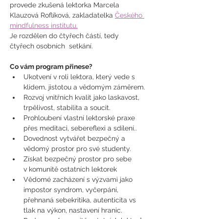
provede zkušená lektorka Marcela 
Klauzová Roflíková, zakladatelka 
Česk
ého 
mindfulness institutu.
Je rozdělen do čtyřech částí, tedy 
čtyřech osobních  setkání.
Co vám program přinese?
Ukotvení v roli lektora, který vede s 
klidem, jistotou a vědomým záměrem.
Rozvoj vnitřních kvalit jako laskavost, 
trpělivost, stabilita a soucit.
Prohloubení vlastní lektorské praxe 
přes meditaci, sebereflexi a sdílení..
Dovednost vytvářet bezpečný a 
vědomý prostor pro své studenty.
Získat bezpečný prostor pro sebe 
v komunitě ostatních lektorek
Vědomé zacházení s výzvami jako 
impostor syndrom, vyčerpání, 
přehnaná sebekritika, autenticita vs 
tlak na výkon, nastavení hranic. 