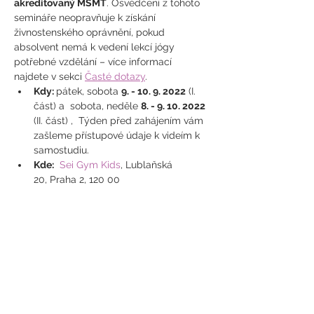
akreditovaný MŠMT
. Osvědčení z tohoto 
semináře neopravňuje k získání 
živnostenského oprávnění, pokud 
absolvent nemá k vedení lekcí jógy 
potřebné vzdělání – více informací 
najdete v sekci 
Časté dotazy
.
Kdy: 
pátek, sobota 
9. - 10. 9. 2022
 (I. 
část) a  sobota, neděle 
8. - 9. 10. 2022
(II. část) ,  Týden před zahájením vám 
zašleme přístupové údaje k videím k 
samostudiu.
Kde:
Sei Gym Kids
, Lublaňská 
20, Praha 2, 120 00
Cena:
 10.000 Kč (uvedenou částku, 
prosíme, uhraďte po obdržení faktury)
Hlavní lektorka
 : Hanka Luhanová
Lektorky
 : RNDr. Karolina Marešová, 
MUDr. Aneta Sládková Králová / Mgr. 
Karolína Ptáková, Mgr. Marja 
Volemanová
Časový harmonogram
: 9. 9. a 8. 10. 
2022 9:00 - 17.00 a 10. 9. a 9. 10.  2022 