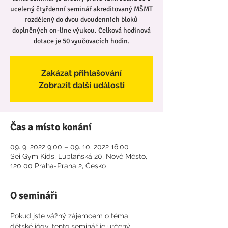
ucelený čtyřdenní seminář akreditovaný MŠMT
rozdělený do dvou dvoudenních bloků
doplněných on-line výukou. Celková hodinová
dotace je 50 vyučovacích hodin.
Zakázat přihlašování
Zobrazit další události
Čas a místo konání
09. 9. 2022 9:00 – 09. 10. 2022 16:00
Sei Gym Kids, Lublaňská 20, Nové Město,
120 00 Praha-Praha 2, Česko
O semináři
Pokud jste vážný zájemcem o téma 
dětské jógy, tento seminář je určený 