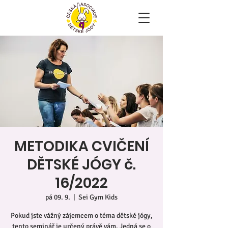
METODIKA CVIČENÍ
DĚTSKÉ JÓGY č.
16/2022
pá 09. 9.
  |  
Sei Gym Kids
Pokud jste vážný zájemcem o téma dětské jógy,
tento seminář je určený právě vám. Jedná se o