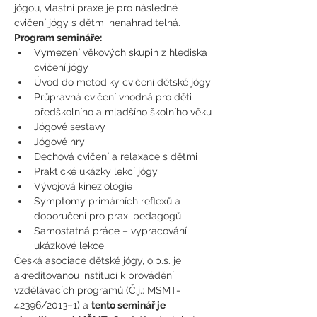
jógou, vlastní praxe je pro následné 
cvičení jógy s dětmi nenahraditelná.
Program semináře:
Vymezení věkových skupin z hlediska 
cvičení jógy
Úvod do metodiky cvičení dětské jógy
Průpravná cvičení vhodná pro děti 
předškolního a mladšího školního věku
Jógové sestavy
Jógové hry
Dechová cvičení a relaxace s dětmi
Praktické ukázky lekcí jógy
Vývojová kineziologie
Symptomy primárních reflexů a 
doporučení pro praxi pedagogů
Samostatná práce – vypracování 
ukázkové lekce
Česká asociace dětské jógy, o.p.s. je 
akreditovanou institucí k provádění 
vzdělávacích programů (Č.j.: MSMT- 
42396/2013–1) a 
tento seminář je 