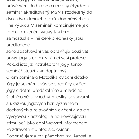
právě vám. Jedná se o ucelený čtyřdenní 
seminář akreditovaný MŠMT rozdělený do 
dvou dvoudenních bloků  doplněných on-
line výukou. V semináři kombinujeme jak 
formu prezenční výuky tak formu 
samostudia -  některé přednášky jsou 
předtočené.
Jeho absolvování vás opravňuje používat 
prvky jógy s dětmi v rámci vaší profese. 
Pokud jste již instruktorem jógy, tento 
seminář slouží jako doplňkový.
Cílem semináře Metodika cvičení dětské 
jógy je seznámit vás se specifiky cvičení 
jógy s dětmi předškolního a mladšího 
školního věku, vhodnými cviky, sestavami 
a ukázkou jógových her, významem 
dechových a relaxačních cvičení a dále s 
vývojovou kineziologií a neurovývojovou 
stimulací, jako doplňkovými informacemi 
ke zdravotnímu hledisku cvičení.
Doporučujeme mít předchozí zkušenosti s 