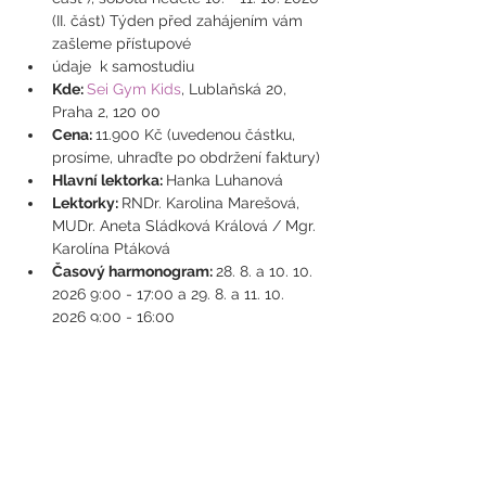
(II. část) Týden před zahájením vám 
zašleme přístupové 
údaje  k samostudiu
Kde: 
Sei Gym Kids
, Lublaňská 20, 
Praha 2, 120 00
Cena: 
11.900 Kč (uvedenou částku, 
prosíme, uhraďte po obdržení faktury)
Hlavní lektorka: 
Hanka Luhanová
Lektorky: 
RNDr. Karolina Marešová, 
MUDr. Aneta Sládková Králová / Mgr. 
Karolína Ptáková
Časový harmonogram: 
28. 8. a 10. 10. 
2026 9:00 - 17:00 a 29. 8. a 11. 10. 
2026 9:00 - 16:00
https://www.cadj.cz/metodika
Podmínkou úspěšného absolvování 
semináře je vypracování a včasné 
odevzdání závěrečné práce dle zadání 
(ukázková hodina dětské jógy).