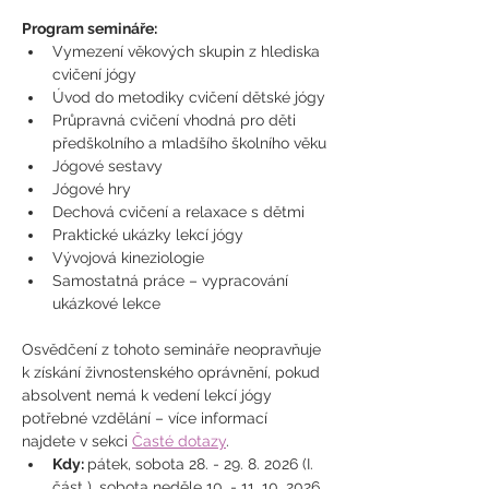
Program semináře:
Vymezení věkových skupin z hlediska 
cvičení jógy
Úvod do metodiky cvičení dětské jógy
Průpravná cvičení vhodná pro děti 
předškolního a mladšího školního věku
Jógové sestavy
Jógové hry
Dechová cvičení a relaxace s dětmi
Praktické ukázky lekcí jógy
Vývojová kineziologie
Samostatná práce – vypracování 
ukázkové lekce
Osvědčení z tohoto semináře neopravňuje 
k získání živnostenského oprávnění, pokud 
absolvent nemá k vedení lekcí jógy 
potřebné vzdělání – více informací 
najdete v sekci 
Časté dotazy
.
Kdy: 
pátek, sobota 28. - 29. 8. 2026 (I. 
část ), sobota neděle 10. - 11. 10. 2026 