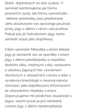
bloků  doplněných on-line výukou. V 
semináři kombinujeme jak formu 
prezenční výuky tak formu samostudia - 
 některé přednášky jsou předtočené.
Jeho absolvování vás opravňuje používat 
prvky jógy s dětmi v rámci vaší profese. 
Pokud jste již instruktorem jógy, tento 
seminář slouží jako doplňkový.
Cílem semináře Metodika cvičení dětské 
jógy je seznámit vás se specifiky cvičení 
jógy s dětmi předškolního a mladšího 
školního věku, vhodnými cviky, sestavami 
a ukázkou jógových her, významem 
dechových a relaxačních cvičení a dále s 
vývojovou kineziologií a neurovývojovou 
stimulací, jako doplňkovými informacemi 
ke zdravotnímu hledisku cvičení.
Doporučujeme mít předchozí zkušenosti s 
jógou, vlastní praxe je pro následné 
cvičení jógy s dětmi nenahraditelná.