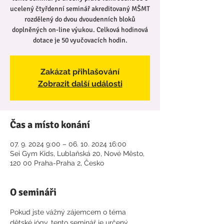
ucelený čtyřdenní seminář akreditovaný MŠMT
rozdělený do dvou dvoudenních bloků
doplněných on-line výukou. Celková hodinová
dotace je 50 vyučovacích hodin.
Zakázat přihlašování
Zobrazit další události
Čas a místo konání
07. 9. 2024 9:00 – 06. 10. 2024 16:00
Sei Gym Kids, Lublaňská 20, Nové Město,
120 00 Praha-Praha 2, Česko
O semináři
Pokud jste vážný zájemcem o téma 
dětské jógy, tento seminář je určený 