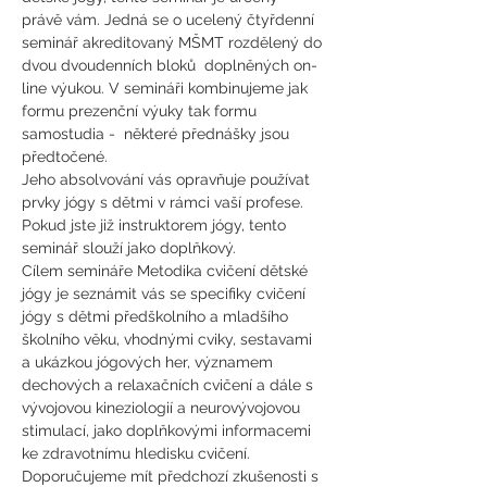
právě vám. Jedná se o ucelený čtyřdenní 
seminář akreditovaný MŠMT rozdělený do 
dvou dvoudenních bloků  doplněných on-
line výukou. V semináři kombinujeme jak 
formu prezenční výuky tak formu 
samostudia -  některé přednášky jsou 
předtočené.
Jeho absolvování vás opravňuje používat 
prvky jógy s dětmi v rámci vaší profese. 
Pokud jste již instruktorem jógy, tento 
seminář slouží jako doplňkový.
Cílem semináře Metodika cvičení dětské 
jógy je seznámit vás se specifiky cvičení 
jógy s dětmi předškolního a mladšího 
školního věku, vhodnými cviky, sestavami 
a ukázkou jógových her, významem 
dechových a relaxačních cvičení a dále s 
vývojovou kineziologií a neurovývojovou 
stimulací, jako doplňkovými informacemi 
ke zdravotnímu hledisku cvičení.
Doporučujeme mít předchozí zkušenosti s 