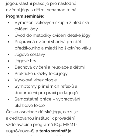
jógou, vlastní praxe je pro následné 
cvičení jógy s dětmi nenahraditelná.
Program semináře:
Vymezení věkových skupin z hlediska 
cvičení jógy
Úvod do metodiky cvičení dětské jógy
Průpravná cvičení vhodná pro děti 
předškolního a mladšího školního věku
Jógové sestavy
Jógové hry
Dechová cvičení a relaxace s dětmi
Praktické ukázky lekcí jógy
Vývojová kineziologie
Symptomy primárních reflexů a 
doporučení pro praxi pedagogů
Samostatná práce – vypracování 
ukázkové lekce
Česká asociace dětské jógy, o.p.s. je 
akreditovanou institucí k provádění 
vzdělávacích programů (Č.j.: MSMT- 
20918/2022-6) a 
tento seminář je 