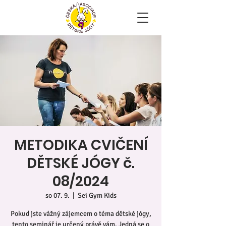
METODIKA CVIČENÍ
DĚTSKÉ JÓGY č.
08/2024
so 07. 9.
  |  
Sei Gym Kids
Pokud jste vážný zájemcem o téma dětské jógy,
tento seminář je určený právě vám. Jedná se o