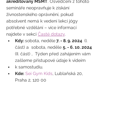
akreditovaný MŠMT
. Osvědčení z tohoto 
semináře neopravňuje k získání 
živnostenského oprávnění, pokud 
absolvent nemá k vedení lekcí jógy 
potřebné vzdělání – více informací 
najdete v sekci 
Časté dotazy
.
Kdy: 
sobota, neděle
 7. - 8. 9. 2024 
 (I. 
část) a  sobota, neděle 
5. - 6. 10. 2024
(II. část) ,  Týden před zahájením vám 
zašleme přístupové údaje k videím 
k samostudiu.
Kde:
Sei Gym Kids
, Lublaňská 20, 
Praha 2, 120 00
Cena:
 10.500 Kč (uvedenou částku, 
prosíme, uhraďte po obdržení faktury)
Hlavní lektorka
 : Hanka Luhanová
Lektorky
 : RNDr. Karolina Marešová, 
MUDr. Aneta Sládková Králová / Mgr. 
Karolína Ptáková, Mgr. Marja 
Volemanová
Časový harmonogram
: 7. 9.  a 5. 10. 
2024 9:00 - 17:00 a 8. 9.  - 6. 10. 2024 