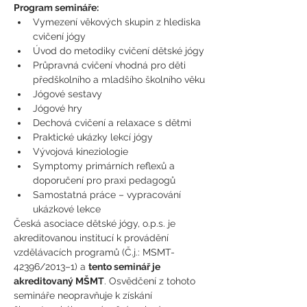
Program semináře:
Vymezení věkových skupin z hlediska 
cvičení jógy
Úvod do metodiky cvičení dětské jógy
Průpravná cvičení vhodná pro děti 
předškolního a mladšího školního věku
Jógové sestavy
Jógové hry
Dechová cvičení a relaxace s dětmi
Praktické ukázky lekcí jógy
Vývojová kineziologie
Symptomy primárních reflexů a 
doporučení pro praxi pedagogů
Samostatná práce – vypracování 
ukázkové lekce
Česká asociace dětské jógy, o.p.s. je 
akreditovanou institucí k provádění 
vzdělávacích programů (Č.j.: MSMT- 
42396/2013–1) a 
tento seminář je 
akreditovaný MŠMT
. Osvědčení z tohoto 
semináře neopravňuje k získání 