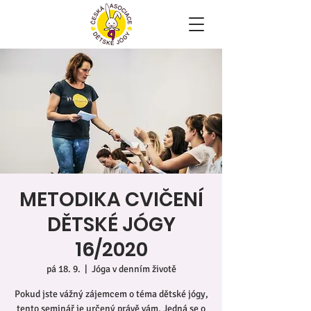
METODIKA CVIČENÍ
DĚTSKÉ JÓGY
16/2020
pá 18. 9.
  |  
Jóga v denním životě
Pokud jste vážný zájemcem o téma dětské jógy,
tento seminář je určený právě vám. Jedná se o