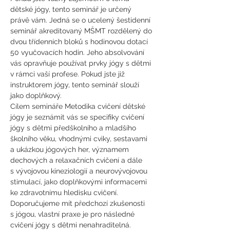
dětské jógy, tento seminář je určený 
právě vám. Jedná se o ucelený šestidenní 
seminář akreditovaný MŠMT rozdělený do 
dvou třídenních bloků s hodinovou dotací 
50 vyučovacích hodin. Jeho absolvování 
vás opravňuje používat prvky jógy s dětmi 
v rámci vaší profese. Pokud jste již 
instruktorem jógy, tento seminář slouží 
jako doplňkový.
Cílem semináře Metodika cvičení dětské 
jógy je seznámit vás se specifiky cvičení 
jógy s dětmi předškolního a mladšího 
školního věku, vhodnými cviky, sestavami 
a ukázkou jógových her, významem 
dechových a relaxačních cvičení a dále 
s vývojovou kineziologií a neurovývojovou 
stimulací, jako doplňkovými informacemi 
ke zdravotnímu hledisku cvičení.
Doporučujeme mít předchozí zkušenosti 
s jógou, vlastní praxe je pro následné 
cvičení jógy s dětmi nenahraditelná.