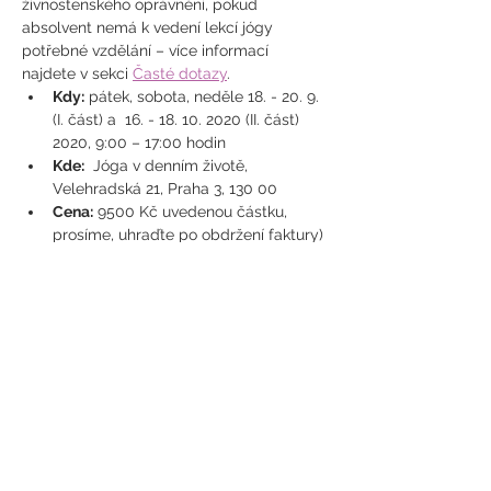
živnostenského oprávnění, pokud 
absolvent nemá k vedení lekcí jógy 
potřebné vzdělání – více informací 
najdete v sekci 
Časté dotazy
.
Kdy:
 pátek, sobota, neděle 18. - 20. 9.
(I. část) a  16. - 18. 10. 2020 (II. část) 
2020, 9:00 – 17:00 hodin
Kde:
  Jóga v denním životě, 
Velehradská 21, Praha 3, 130 00
Cena:
 9500 Kč uvedenou částku, 
prosíme, uhraďte po obdržení faktury)
Hlavní lektorka
 : Hanka Luhanová
Lektorky
 : RNDr. Karolina 
Marešová, MUDr. Aneta Sládková 
Králová / Mgr. Karolína Ptáková / 
Mgr. Marcela Dvořáková, Mgr. Marja 
Volemanová
Podmínkou úspěšného absolvování 
semináře je vypracování a včasné 
odevzdání závěrečné práce dle zadání 
(ukázková hodina dětské jógy).
Děkujeme všem za projevený zájem. V 