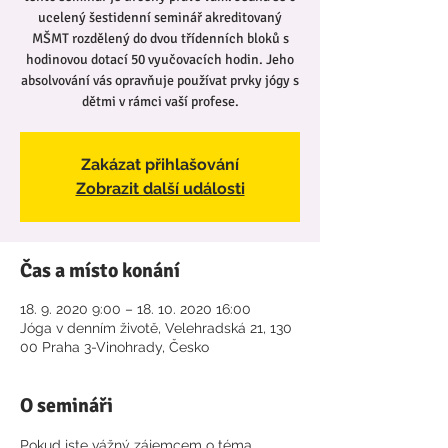
ucelený šestidenní seminář akreditovaný
MŠMT rozdělený do dvou třídenních bloků s
hodinovou dotací 50 vyučovacích hodin. Jeho
absolvování vás opravňuje používat prvky jógy s
dětmi v rámci vaší profese.
Zakázat přihlašování
Zobrazit další události
Čas a místo konání
18. 9. 2020 9:00 – 18. 10. 2020 16:00
Jóga v denním životě, Velehradská 21, 130
00 Praha 3-Vinohrady, Česko
O semináři
Pokud jste vážný zájemcem o téma 