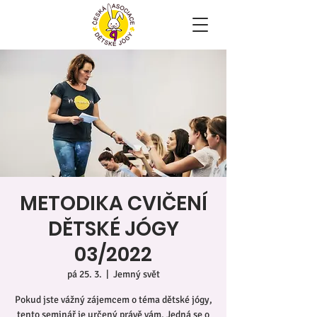
METODIKA CVIČENÍ
DĚTSKÉ JÓGY
03/2022
pá 25. 3.
  |  
Jemný svět
Pokud jste vážný zájemcem o téma dětské jógy,
tento seminář je určený právě vám. Jedná se o