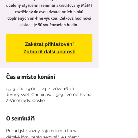
ucelený čtyřdenní seminář akreditovaný MŠMT
rozdělený do dvou dvoudenních bloků
doplněných on-line výukou. Celková hodinová
dotace je 50 vyučovacích hodin.
Zakázat přihlašování
Zobrazit další události
Čas a místo konání
25. 3. 2022 9:00 – 24. 4. 2022 16:00
Jemný svět, Chopinova 1529, 120 00 Praha
2-Vinohrady, Česko
O semináři
Pokud jste vážný zájemcem o téma 
dětské jógy, tento seminář je určený 