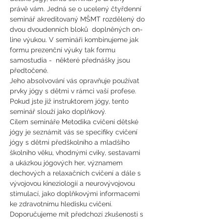
právě vám. Jedná se o ucelený čtyřdenní 
seminář akreditovaný MŠMT rozdělený do 
dvou dvoudenních bloků  doplněných on-
line výukou. V semináři kombinujeme jak 
formu prezenční výuky tak formu 
samostudia -  některé přednášky jsou 
předtočené.
Jeho absolvování vás opravňuje používat 
prvky jógy s dětmi v rámci vaší profese. 
Pokud jste již instruktorem jógy, tento 
seminář slouží jako doplňkový.
Cílem semináře Metodika cvičení dětské 
jógy je seznámit vás se specifiky cvičení 
jógy s dětmi předškolního a mladšího 
školního věku, vhodnými cviky, sestavami 
a ukázkou jógových her, významem 
dechových a relaxačních cvičení a dále s 
vývojovou kineziologií a neurovývojovou 
stimulací, jako doplňkovými informacemi 
ke zdravotnímu hledisku cvičení.
Doporučujeme mít předchozí zkušenosti s 