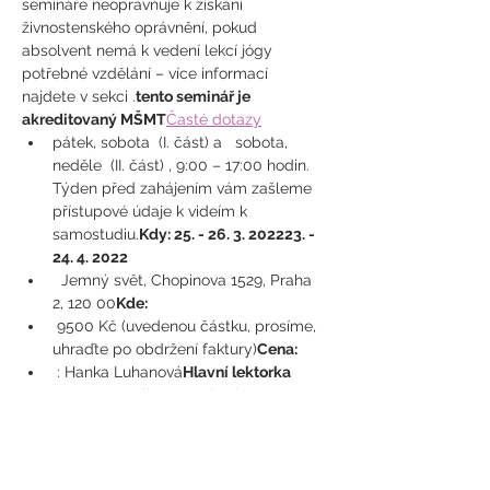
semináře neopravňuje k získání 
živnostenského oprávnění, pokud 
absolvent nemá k vedení lekcí jógy 
potřebné vzdělání – více informací 
najdete v sekci 
.
tento seminář je 
akreditovaný MŠMT
Časté dotazy
pátek, sobota 
 (I. část) a   sobota, 
neděle 
 (II. část) , 9:00 – 17:00 hodin. 
Týden před zahájením vám zašleme 
přístupové údaje k videím k 
samostudiu.
Kdy: 
25. - 26. 3. 2022
23. - 
24. 4. 2022
  Jemný svět, Chopinova 1529, Praha 
2, 120 00
Kde:
 9500 Kč (uvedenou částku, prosíme, 
uhraďte po obdržení faktury)
Cena:
 : Hanka Luhanová
Hlavní lektorka
 : RNDr. Karolina Marešová, MUDr. 
Aneta Sládková Králová / Mgr. 
Karolína Ptáková, Mgr. Marja 
Volemanová
Lektorky
:  25. 3. a 23. 4.  9:00 - 17:00 a 26. 3. a 