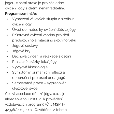
jógou, vlastní praxe je pro následné 
cvičení jógy s dětmi nenahraditelná.
Program semináře:
Vymezení věkových skupin z hlediska 
cvičení jógy
Úvod do metodiky cvičení dětské jógy
Průpravná cvičení vhodná pro děti 
předškolního a mladšího školního věku
Jógové sestavy
Jógové hry
Dechová cvičení a relaxace s dětmi
Praktické ukázky lekcí jógy
Vývojová kineziologie
Symptomy primárních reflexů a 
doporučení pro praxi pedagogů
Samostatná práce – vypracování 
ukázkové lekce
Česká asociace dětské jógy, o.p.s. je 
akreditovanou institucí k provádění 
vzdělávacích programů (Č.j.: MSMT- 
42396/2013–1) a 
. Osvědčení z tohoto 