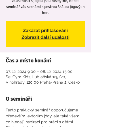
zkušenosti s jógou jsou nezbytné, neboť
seminář vás seznámí s pestrou škálou jógových
her.
Zakázat přihlašování
Zobrazit další události
Čas a místo konání
07. 12. 2024 9:00 – 08. 12. 2024 15:00
Sei Gym Kids, Lublaňská 125/20,
Vinohrady, 120 00 Praha-Praha 2, Česko
O semináři
Tento praktický seminář doporučujeme 
především lektorům jógy, ale také všem, 
co hledají inspiraci pro práci s dětmi. 