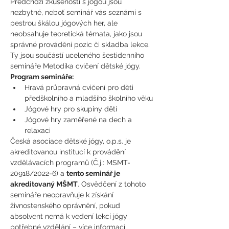
Předchozí zkušenosti s jógou jsou 
nezbytné, neboť seminář vás seznámí s 
pestrou škálou jógových her, ale 
neobsahuje teoretická témata, jako jsou 
správné provádění pozic či skladba lekce. 
Ty jsou součástí uceleného šestidenního 
semináře Metodika cvičení dětské jógy.
Program semináře:
Hravá průpravná cvičení pro děti 
předškolního a mladšího školního věku
Jógové hry pro skupiny dětí
Jógové hry zaměřené na dech a 
relaxaci
Česká asociace dětské jógy, o.p.s. je 
akreditovanou institucí k provádění 
vzdělávacích programů (Č.j.: MSMT- 
20918/2022-6) a 
tento seminář je 
akreditovaný MŠMT
. Osvědčení z tohoto 
semináře neopravňuje k získání 
živnostenského oprávnění, pokud 
absolvent nemá k vedení lekcí jógy 
potřebné vzdělání – více informací 