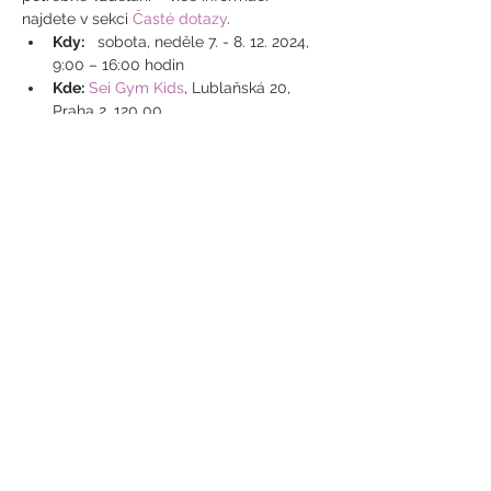
najdete v sekci 
Časté dotazy
.
Kdy:
   sobota, neděle 7. - 8. 12. 2024, 
9:00 – 16:00 hodin
Kde:
Sei Gym Kids
, Lublaňská 20, 
Praha 2, 120 00
Cena:
 4000 Kč  (uvedenou částku, 
prosíme, uhraďte po obdržení faktury)
Lektorka:
 Hanka Luhanová, Karolina 
Hurdálková
V případě zájmu prosím vyplňte 
přihlášku.
Sdílet událost
776 304 917