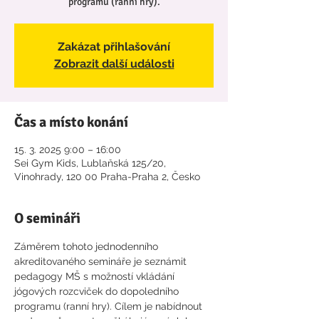
programu (ranní hry).
Zakázat přihlašování
Zobrazit další události
Čas a místo konání
15. 3. 2025 9:00 – 16:00
Sei Gym Kids, Lublaňská 125/20,
Vinohrady, 120 00 Praha-Praha 2, Česko
O semináři
Záměrem tohoto jednodenního 
akreditovaného semináře je seznámit 
pedagogy MŠ s možností vkládání 
jógových rozcviček do dopoledního 
programu (ranní hry). Cílem je nabídnout 