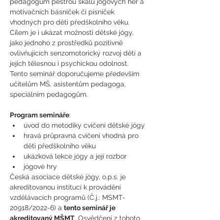
pedagogům pestrou škálu jógových her a 
motivačních básniček či písniček 
vhodných pro děti předškolního věku. 
Cílem je i ukázat možnosti dětské jógy, 
jako jednoho z prostředků pozitivně 
ovlivňujících senzomotorický rozvoj dětí a 
jejich tělesnou i psychickou odolnost. 
Tento seminář doporučujeme především 
učitelům MŠ, asistentům pedagoga, 
speciálním pedagogům.
Program semináře
:
úvod do metodiky cvičení dětské jógy
hravá průpravná cvičení vhodná pro 
děti předškolního věku
ukázková lekce jógy a její rozbor
jógové hry
Česká asociace dětské jógy, o.p.s. je 
akreditovanou institucí k provádění 
vzdělávacích programů (Č.j.: MSMT- 
20918/2022-6) a 
tento seminář je 
akreditovaný MŠMT
. Osvědčení z tohoto 