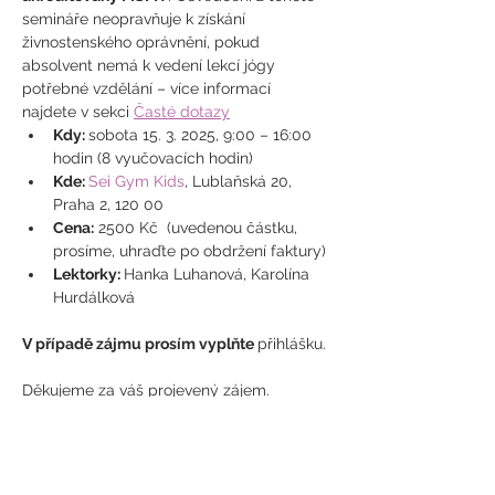
semináře neopravňuje k získání 
živnostenského oprávnění, pokud 
absolvent nemá k vedení lekcí jógy 
potřebné vzdělání – více informací 
najdete v sekci 
Časté dotazy
Kdy: 
sobota 15. 3. 2025, 9:00 – 16:00 
hodin (8 vyučovacích hodin)
Kde: 
Sei Gym Kids
, Lublaňská 20, 
Praha 2, 120 00
Cena:
 2500 Kč  (uvedenou částku, 
prosíme, uhraďte po obdržení faktury)
Lektorky: 
Hanka Luhanová, Karolína 
Hurdálková
V případě zájmu prosím vyplňte 
přihlášku.
Děkujeme za váš projevený zájem. 
Seminář je v tuto chvíli zcela naplněn. 
Můžeme vám nabídnout místo 
náhradníka. V případě zájmu pište na 
info@cadj.cz
. Předem děkujeme za 