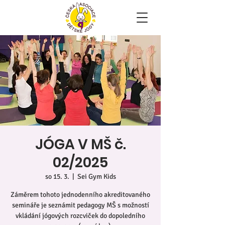
JÓGA V MŠ č.
02/2025
so 15. 3.
  |  
Sei Gym Kids
Záměrem tohoto jednodenního akreditovaného
semináře je seznámit pedagogy MŠ s možností
vkládání jógových rozcviček do dopoledního