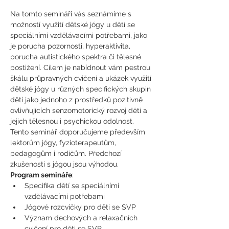
Na tomto semináři vás seznámíme s 
možností využití dětské jógy u dětí se 
speciálními vzdělávacími potřebami, jako 
je porucha pozornosti, hyperaktivita, 
porucha autistického spektra či tělesné 
postižení. Cílem je nabídnout vám pestrou 
škálu průpravných cvičení a ukázek využití 
dětské jógy u různých specifických skupin 
dětí jako jednoho z prostředků pozitivně 
ovlivňujících senzomotorický rozvoj dětí a 
jejich tělesnou i psychickou odolnost.
Tento seminář doporučujeme především 
lektorům jógy, fyzioterapeutům, 
pedagogům i rodičům. Předchozí 
zkušenosti s jógou jsou výhodou. 
Program semináře
:
Specifika dětí se speciálními 
vzdělávacími potřebami
Jógové rozcvičky pro děti se SVP 
Význam dechových a relaxačních 
cvičení pro děti se SVP