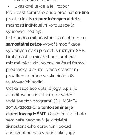
Ukázková lekce a její rozbor 
První část semináře bude probíhat 
on-line
prostřednictvím 
předtočených videí
 s 
možností individuální konzultace (4 
vyučovací hodiny). 
Poté budou mít účastníci za úkol formou 
samostatné práce
 vytvořit modifikace 
vybraných cviků pro děti s různými SVP. 
Druhá část semináře bude probíhat 
minimálně 14 dní po on-line části formou 
přednášky, diskuze, práce s vlastním 
prožitkem a práce ve skupinách (8 
vyučovacích hodin).
Česká asociace dětské jógy, o.p.s. je 
akreditovanou institucí k provádění 
vzdělávacích programů (Č.j.: MSMT- 
20918/22022-6) a 
tento seminář je 
akreditovaný MŠMT
. Osvědčení z tohoto 
semináře neopravňuje k získání 
živnostenského oprávnění, pokud 
absolvent nemá k vedení lekcí jógy 