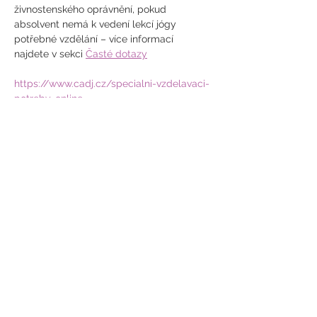
živnostenského oprávnění, pokud 
absolvent nemá k vedení lekcí jógy 
potřebné vzdělání – více informací 
najdete v sekci 
Časté dotazy
https://www.cadj.cz/specialni-vzdelavaci-
potreby-online
Kdy: 
neděle 4. 5. 2025, 9:00 – 16:00 
hodin (8 vyučovacích hodin)
Kde: 
Sei Gym Kids
, Lublaňská 20, 
Praha 2, 120 00
Cena:
 3200 Kč  (uvedenou částku, 
prosíme, uhraďte po obdržení faktury)
Lektorka: 
Hanka Luhanová, Andrea 
Marešová
V případě vašeho zájmu vyplňte prosím
přihlášku.