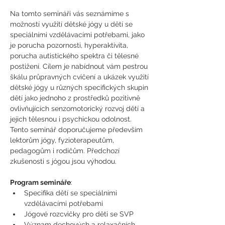
Na tomto semináři vás seznámíme s 
možností využití dětské jógy u dětí se 
speciálními vzdělávacími potřebami, jako 
je porucha pozornosti, hyperaktivita, 
porucha autistického spektra či tělesné 
postižení. Cílem je nabídnout vám pestrou 
škálu průpravných cvičení a ukázek využití 
dětské jógy u různých specifických skupin 
dětí jako jednoho z prostředků pozitivně 
ovlivňujících senzomotorický rozvoj dětí a 
jejich tělesnou i psychickou odolnost.
Tento seminář doporučujeme především 
lektorům jógy, fyzioterapeutům, 
pedagogům i rodičům. Předchozí 
zkušenosti s jógou jsou výhodou. 
Program semináře
:
Specifika dětí se speciálními 
vzdělávacími potřebami
Jógové rozcvičky pro děti se SVP 
Význam dechových a relaxačních 