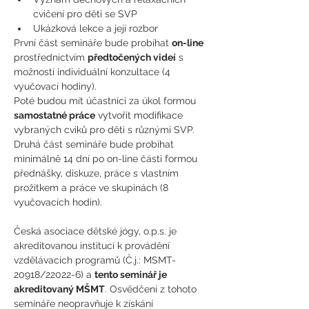
cvičení pro děti se SVP
Ukázková lekce a její rozbor 
První část semináře bude probíhat 
on-line
prostřednictvím 
předtočených videí
 s 
možností individuální konzultace (4 
vyučovací hodiny). 
Poté budou mít účastníci za úkol formou 
samostatné práce
 vytvořit modifikace 
vybraných cviků pro děti s různými SVP. 
Druhá část semináře bude probíhat 
minimálně 14 dní po on-line části formou 
přednášky, diskuze, práce s vlastním 
prožitkem a práce ve skupinách (8 
vyučovacích hodin).
Česká asociace dětské jógy, o.p.s. je 
akreditovanou institucí k provádění 
vzdělávacích programů (Č.j.: MSMT- 
20918/22022-6) a 
tento seminář je 
akreditovaný MŠMT
. Osvědčení z tohoto 
semináře neopravňuje k získání 