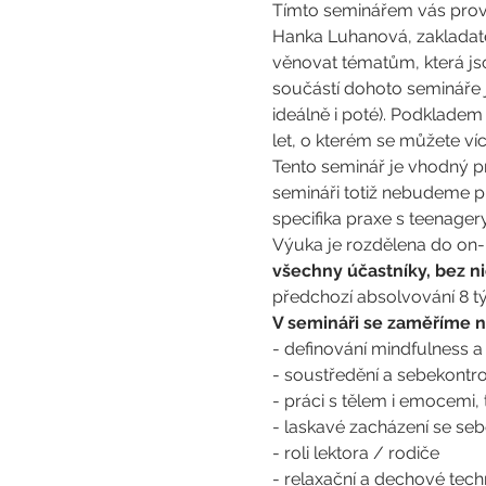
Tímto seminářem vás prove
Hanka Luhanová, zakladat
věnovat tématům, která jso
součástí dohoto semináře 
ideálně i poté). Podklade
let, o kterém se můžete ví
Tento seminář je vhodný pro 
semináři totiž nebudeme pr
specifika praxe s teenagery 
Výuka je rozdělena do on-li
všechny účastníky, bez n
předchozí absolvování 8 t
V semináři se zaměříme n
- definování mindfulness a
- soustředění a sebekontr
- práci s tělem i emocemi,
- laskavé zacházení se se
- roli lektora / rodiče
- relaxační a dechové tec