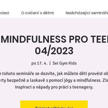
ciaci
O cvičení s dětmi
Nadcházející seminář
 MINDFULNESS PRO TE
04/2023
po 17. 4.
  |  
Sei Gym Kids
tohoto semináře se dozvíte, jak můžete děti provést 
rty bezpečně a laskavě s pomocí jógy a mindfulness. Zí
inspiraci a nápady pro práci s teenagery.