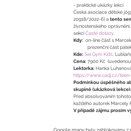
- praktické ukázky lekcí
Česká asociace dětské jógy
20918/2022-6) a 
tento se
živnostenského oprávnění, 
sekci 
Časté dotazy
.
Kdy:
  on-line část s Marcel
            prezenční část p
Kde:
Sei Gym Kids
, Lublaň
Cena:
 7900 Kč  (uvedenou 
Lektorka:
 Hanka Luhanová
https://www.cadj.cz/teen
Podmínkou úspěšného abs
skupině (ukázková lekce)
Před absolvováním tohoto 
každého autorek Marcely R
V případě zájmu prosím v
Google mapy byly zablokovány z d