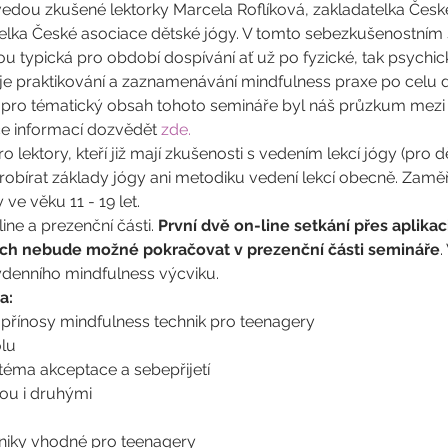
dou zkušené lektorky Marcela Roflíková, zakladatelka Českéh
elka České asociace dětské jógy. V tomto sebezkušenostním
u typická pro období dospívání ať už po fyzické, tak psychic
je praktikování a zaznamenávání mindfulness praxe po celu d
m pro tématický obsah tohoto semináře byl náš průzkum mezi
ce informací dozvědět 
zde. 
lektory, kteří již mají zkušenosti s vedením lekcí jógy (pro dě
obírat základy jógy ani metodiku vedení lekcí obecně. Zaměř
ve věku 11 - 19 let. 
ne a prezenční části. 
První dvě on-line setkání přes aplika
ich nebude možné pokračovat v prezenční části semináře
.
ýdenního mindfulness výcviku. 
a:
 přínosy mindfulness technik pro teenagery
olu
 téma akceptace a sebepřijetí
bou i druhými
hniky vhodné pro teenagery