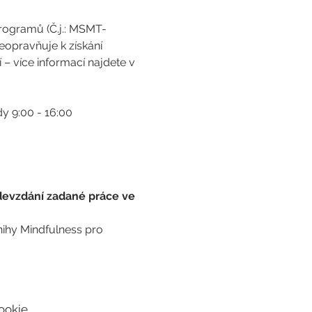
programů (Č.j.: MSMT- 
eopravňuje k získání 
– více informací najdete v 
ždy 9:00 - 16:00
evzdání zadané práce ve 
ihy Mindfulness pro 
ookie.