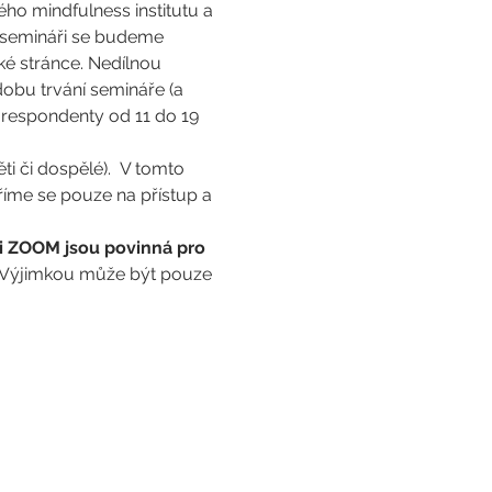
o mindfulness institutu a 
 semináři se budeme 
ké stránce. Nedílnou 
obu trvání semináře (a 
 respondenty od 11 do 19 
ti či dospělé).  V tomto 
íme se pouze na přístup a 
ci ZOOM jsou povinná pro 
 Výjimkou může být pouze 