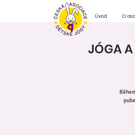
Úvod
O aso
JÓGA A
Během 
pube