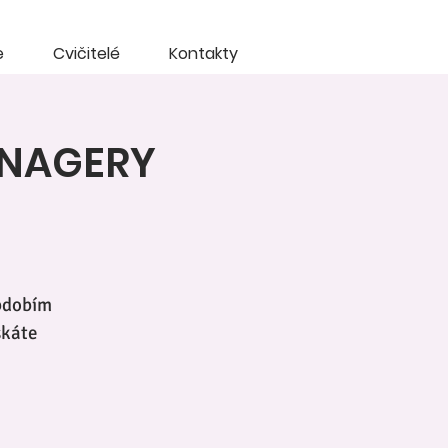
e
Cvičitelé
Kontakty
ENAGERY
obdobím
skáte