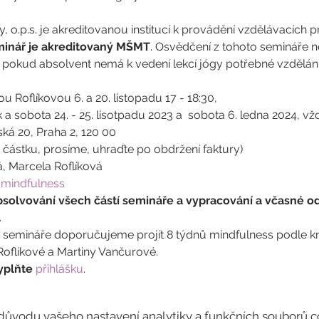
, o.p.s. je akreditovanou institucí k provádění vzdělávacích 
minář je akreditovaný MŠMT
. Osvědčení z tohoto semináře n
pokud absolvent nemá k vedení lekcí jógy potřebné vzdělání 
ou Roflíkovou 6. a 20. listopadu 17 - 18:30, 
átek a sobota 24. - 25. lisotpadu 2023 a  sobota 6. ledna 2024, v
ská 20, Praha 2, 120 00
částku, prosíme, uhraďte po obdržení faktury)
, Marcela Roflíková
-mindfulness
olvování všech částí semináře a vypracování a včasné od
.
semináře doporučujeme projít 8 týdnů mindfulness podle kn
oflíkové a Martiny Vančurové.
yplňte 
přihlášku
.
ůvodu vašeho nastavení analytiky a funkčních souborů c