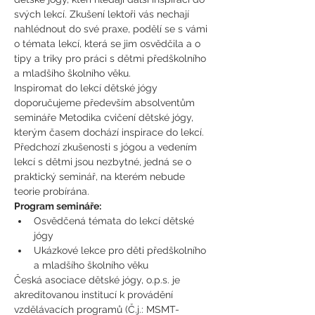
svých lekcí. Zkušení lektoři vás nechají 
nahlédnout do své praxe, podělí se s vámi 
o témata lekcí, která se jim osvědčila a o 
tipy a triky pro práci s dětmi předškolního 
a mladšího školního věku.
Inspiromat do lekcí dětské jógy 
doporučujeme především absolventům 
semináře Metodika cvičení dětské jógy, 
kterým časem dochází inspirace do lekcí. 
Předchozí zkušenosti s jógou a vedením 
lekcí s dětmi jsou nezbytné, jedná se o 
praktický seminář, na kterém nebude 
teorie probírána.
Program semináře:
Osvědčená témata do lekcí dětské 
jógy
Ukázkové lekce pro děti předškolního 
a mladšího školního věku
Česká asociace dětské jógy, o.p.s. je 
akreditovanou institucí k provádění 
vzdělávacích programů (Č.j.: MSMT- 