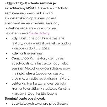
42396/2013–1) a 
tento seminář je 
akreditovaný MŠMT
. Osvědčení z tohoto 
semináře neopravňuje k získání 
živnostenského oprávnění, pokud 
absolvent nemá k vedení lekcí jógy 
potřebné vzdělání – více informací 
najdete v sekci 
Časté dotazy
.
Kdy:
 Dostupné po úhradě zaslané 
faktury, videa a ukázkové lekce budou 
k dispozici do 31. 8. 2021.
Kde:
  online seminář
Cena:
 1900 Kč , lektoři, kteří u nás 
absolvovali kurz Instruktor jógy nebo 
seminář Metodika cvičení dětské jógy 
mají 
50% slevu
 (uvedenou částku, 
prosíme, uhraďte po obdržení faktury)
Lektorka:
 Hanka Luhanová, Daniela 
Fremuntová, Jitka Malušková, Karolina 
Marešová, Zdenka Elis Dubná
Seminář bude obsahovat: 
15 ukázkových lekcí pro předškoláky 