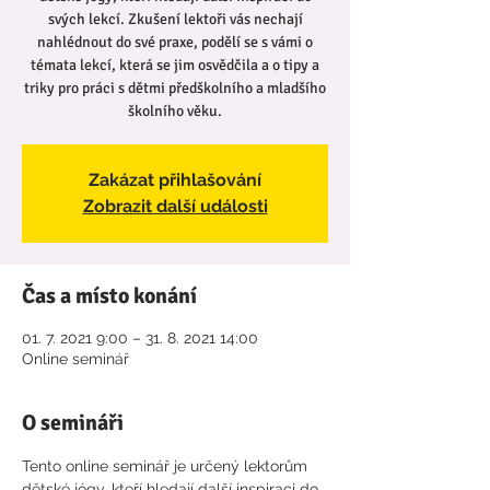
svých lekcí. Zkušení lektoři vás nechají
nahlédnout do své praxe, podělí se s vámi o
témata lekcí, která se jim osvědčila a o tipy a
triky pro práci s dětmi předškolního a mladšího
školního věku.
Zakázat přihlašování
Zobrazit další události
Čas a místo konání
01. 7. 2021 9:00 – 31. 8. 2021 14:00
Online seminář
O semináři
Tento online seminář je určený lektorům 
dětské jógy, kteří hledají další inspiraci do 