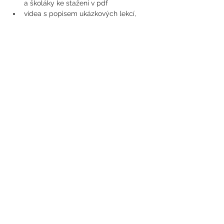
a školáky ke stažení v pdf
videa s popisem ukázkových lekcí, 
kde vám lektorky vysvětlí a ukáží, co 
a jak cvičit a na co si třeba dát pozor
bonusové ukázkové lekce ke stažení 
 (Nejlepší ukázkové hodiny účastníků 
semináře Metodika cvičení dětské 
jógy.)
možnost sdílení zkušeností a postřehů 
z lekcí dětské jógy v uzavřené 
skupině s pomocí aplikace 
WhatsApp
níže naleznete odkaz na stránku 
semináře, heslo vám bude zasláno po 
zaplacení faktury
https://www.cadj.cz/inspiromat-on-
line
V případě zájmu prosím vyplňte 
přihlášku
Sdílet událost