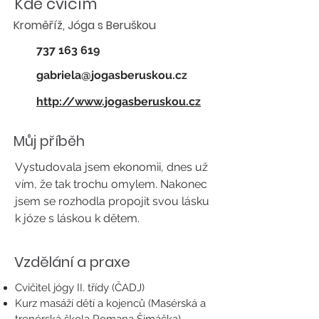
Kde cvičím
Kroměříž, Jóga s Beruškou
737 163 619
gabriela@jogasberuskou.cz
http://www.jogasberuskou.cz
Můj příběh
Vystudovala jsem ekonomii, dnes už
vím, že tak trochu omylem. Nakonec
jsem se rozhodla propojit svou lásku
k józe s láskou k dětem.
Vzdělání a praxe
Cvičitel jógy II. třídy (ČADJ)
Kurz masáží dětí a kojenců (Masérská a