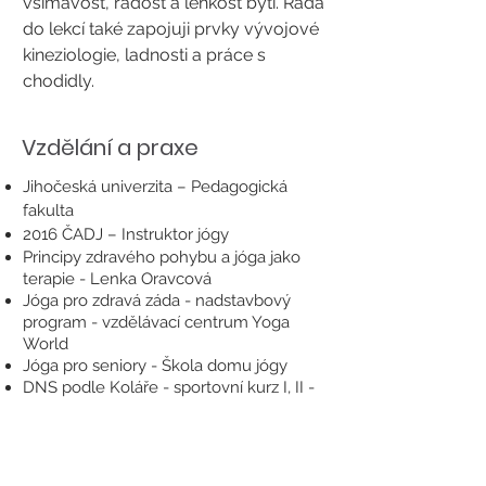
všímavost, radost a lehkost bytí. Ráda
do lekcí také zapojuji prvky vývojové
kineziologie, ladnosti a práce s
chodidly.
Vzdělání a praxe
Jihočeská univerzita – Pedagogická
fakulta
2016 ČADJ – Instruktor jógy
Principy zdravého pohybu a jóga jako
terapie - Lenka Oravcová
Jóga pro zdravá záda - nadstavbový
program - vzdělávací centrum Yoga
World
Jóga pro seniory - Škola domu jógy
DNS podle Koláře - sportovní kurz I, II -
Rehabilitation Prague School
Základní jógové pozice zdravě - IQ
pohyb akademie
Mindfulness v józe - ČADJ a Český