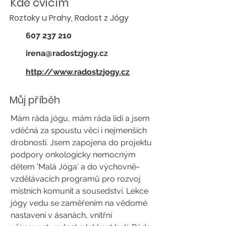
Kde cvičím
Roztoky u Prahy, Radost z Jógy
607 237 210
irena@radostzjogy.cz
http://www.radostzjogy.cz
Můj příběh
Mám ráda jógu, mám ráda lidi a jsem
vděčná za spoustu věcí i nejmenších
drobností. Jsem zapojena do projektu
podpory onkologicky nemocným
dětem 'Malá Jóga' a do výchovně-
vzdělávacích programů pro rozvoj
místních komunit a sousedství. Lekce
jógy vedu se zaměřením na vědomé
nastavení v ásanách, vnitřní