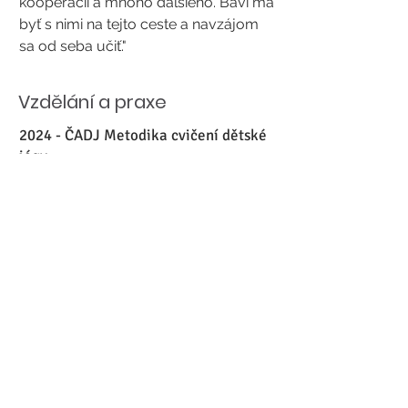
kooperácii a mnoho ďalšieho. Baví ma
byť s nimi na tejto ceste a navzájom
sa od seba učiť."
Vzdělání a praxe
2024 - ČADJ Metodika cvičení dětské
jógy
Cvičenie jogy s deťmi v MŠ (České
Budějovice)
Zpět na přehled cvičitelů
776 304 917
info@cadj.cz
KONTAKTNÍ FORMULÁŘ