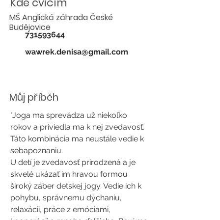
Kde cvičím
MŠ Anglická záhrada České
Budějovice
731593644
wawrek.denisa@gmail.com
Můj příběh
"Joga ma sprevádza už niekoľko
rokov a priviedla ma k nej zvedavosť.
Táto kombinácia ma neustále vedie k
sebapoznaniu.
U detí je zvedavosť prirodzená a je
skvelé ukázať im hravou formou
široký záber detskej jogy. Vedie ich k
pohybu, správnemu dýchaniu,
relaxácii, práce z emóciami,