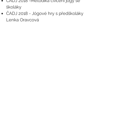
ČADJ 2018 -Metodika cvičení jógy se
školáky
ČADJ 2018 - Jógové hry s předškoláky
Lenka Oravcová
2018 - principy zdravého pohybu
Zpět na přehled cvičitelů
776 304 917
info@cadj.cz
KONTAKTNÍ FORMULÁŘ
O ASOCIACI
→
FOTOGALERIE
→
O CVIČENÍ
→
NAŠI LEKTOŘI
→
SEMINÁŘE
→
OHLASY
→
CVIČITELÉ
→
FAQ
→