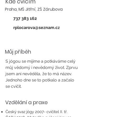
Kde cvičím
Praha, MŠ Jitřní, ZŠ Zárubova
737 383 162
rplocarova@seznam.cz
Můj příběh
S jógou se míjíme a potkáváme celý
můj vědomý i nevědomý život. Zprvu
jsem ani nevěděla, že to má název.
Jednoho dne se to potkalo a začalo
se cvičit.
Vzdělání a praxe
Český svaz jógy 2007- cvičitel II. tř.