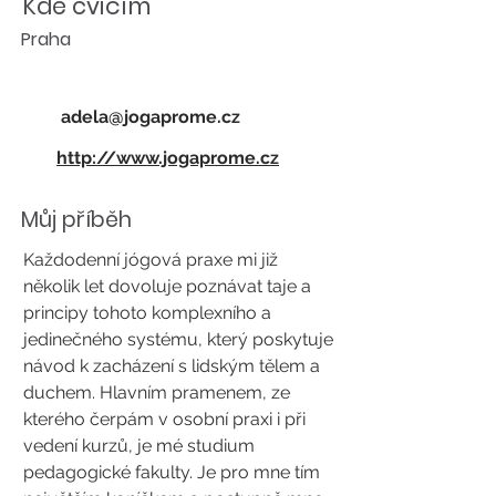
Kde cvičím
Praha
adela@jogaprome.cz
http://www.jogaprome.cz
Můj příběh
Každodenní jógová praxe mi již
několik let dovoluje poznávat taje a
principy tohoto komplexního a
jedinečného systému, který poskytuje
návod k zacházení s lidským tělem a
duchem. Hlavním pramenem, ze
kterého čerpám v osobní praxi i při
vedení kurzů, je mé studium
pedagogické fakulty. Je pro mne tím