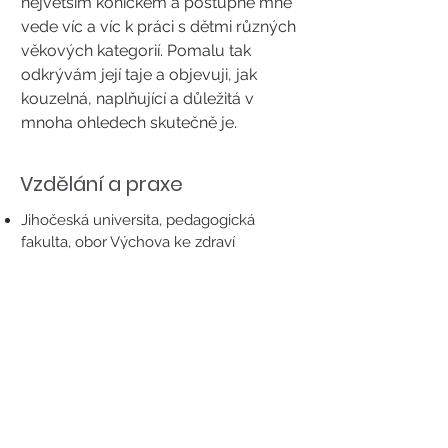
největším koníčkem a postupně mne
vede víc a víc k práci s dětmi různých
věkových kategorií. Pomalu tak
odkrývám její taje a objevuji, jak
kouzelná, naplňující a důležitá v
mnoha ohledech skutečně je.
Vzdělání a praxe
Jihočeská universita, pedagogická
fakulta, obor Výchova ke zdraví
Instruktor hatha jógy Hatha Yoga
Teacher RYT 200 (Yoga Alliance)
ČADJ - Metodika cvičení dětské jógy se
školáky
Zpět na přehled cvičitelů