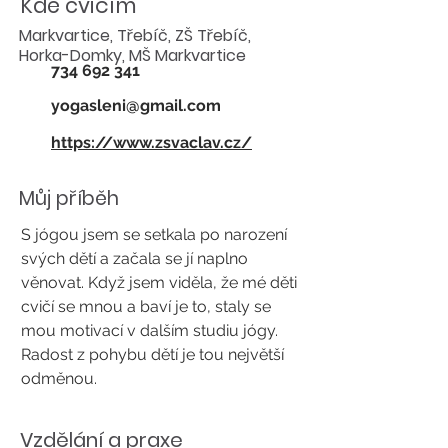
Kde cvičím
Markvartice, Třebíč, ZŠ Třebíč,
Horka-Domky, MŠ Markvartice
734 692 341
yogasleni@gmail.com
https://www.zsvaclav.cz/
Můj příběh
S jógou jsem se setkala po narození
svých dětí a začala se jí naplno
věnovat. Když jsem viděla, že mé děti
cvičí se mnou a baví je to, staly se
mou motivací v dalším studiu jógy.
Radost z pohybu dětí je tou největší
odměnou.
Vzdělání a praxe