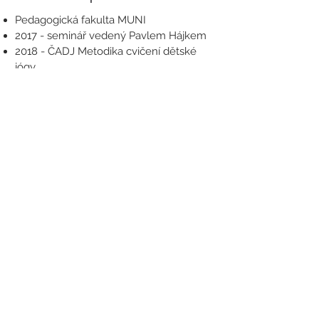
Pedagogická fakulta MUNI
2017 - seminář vedený Pavlem Hájkem
2018 - ČADJ Metodika cvičení dětské
jógy
2019 - kurz Instruktor jógy
Zpět na přehled cvičitelů
776 304 917
info@cadj.cz
KONTAKTNÍ FORMULÁŘ
O ASOCIACI
→
FOTOGALERIE
→
O CVIČENÍ
→
NAŠI LEKTOŘI
→
SEMINÁŘE
→
OHLASY
→