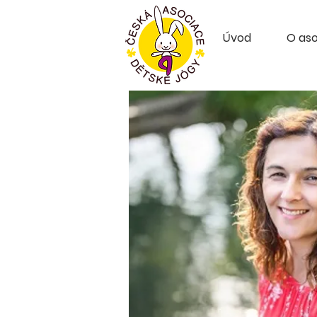
Úvod
O aso