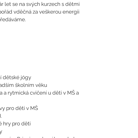
ár let se na svých kurzech s dětmi
pořád vděčná za veškerou energii
 předáváme.
í dětské jógy
ladším školním věku
a rytmická cvičení u děti v MŠ a
y pro děti v MŠ
.
 hry pro děti
y