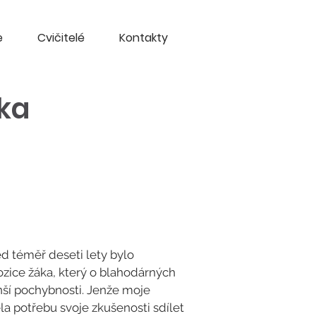
e
Cvičitelé
Kontakty
jka
ed téměř deseti lety bylo
ozice žáka, který o blahodárných
ší pochybnosti. Jenže moje
ěla potřebu svoje zkušenosti sdílet