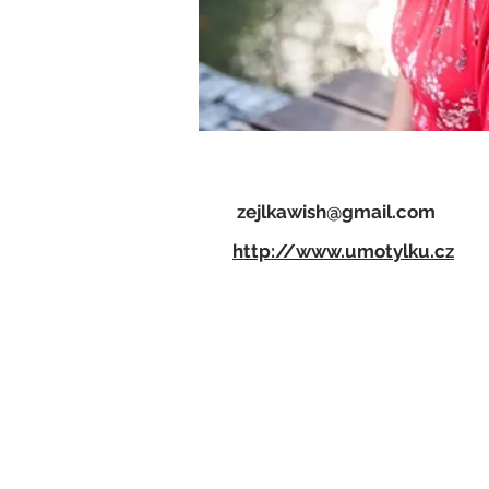
zejlkawish@gmail.com
http://www.umotylku.cz