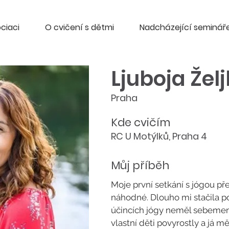
ciaci
O cvičení s dětmi
Nadcházející seminář
Ljuboja Žel
Praha
Kde cvičím
RC U Motýlků, Praha 4
Můj příběh
Moje první setkání s jógou př
náhodné. Dlouho mi stačila p
účincích jógy neměl sebemen
vlastní děti povyrostly a já m