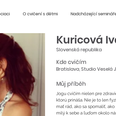
ciaci
O cvičení s dětmi
Nadcházející seminář
Kuricová I
Slovenská republika
Kde cvičím
Bratislava, Studio Veselá 
Můj příběh
Jogu cvičím nielen pre zdravie
ktorú prináša. Nie je to len fy
mať rád, ako sa spomaliť, ako
milý k sebe a ľuďom okolo ná