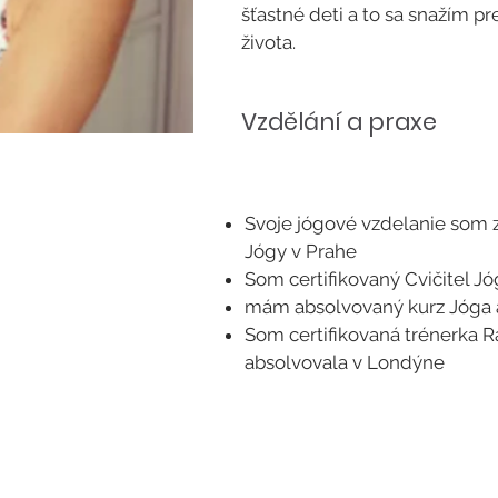
šťastné deti a to sa snažím 
života.
Vzdělání a praxe
Svoje jógové vzdelanie som zí
Jógy v Prahe
Som certifikovaný Cvičitel Jóg
mám absolvovaný kurz Jóga a 
Som certifikovaná trénerka R
absolvovala v Londýne