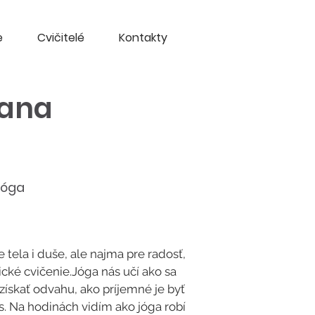
e
Cvičitelé
Kontakty
vana
Jóga
 tela i duše, ale najma pre radosť,
zické cvičenie.Jóga nás učí ako sa
 získať odvahu, ako príjemné je byť
s. Na hodinách vidím ako jóga robí