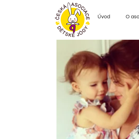
Úvod
O aso