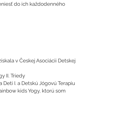
preniesť do ich každodenného
skala v Českej Asociácii Detskej
y II. Triedy
Deti I. a Detskú Jógovú Terapiu
ainbow kids Yogy, ktorú som