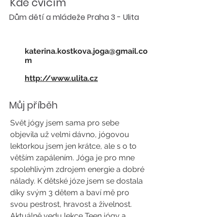
Kde cvičím
Dům dětí a mládeže Praha 3 - Ulita
katerina.kostkova.joga@gmail.co
m
http://www.ulita.cz
Můj příběh
Svět jógy jsem sama pro sebe
objevila už velmi dávno, jógovou
lektorkou jsem jen krátce, ale s o to
větším zapálením. Jóga je pro mne
spolehlivým zdrojem energie a dobré
nálady. K dětské józe jsem se dostala
díky svým 3 dětem a baví mě pro
svou pestrost, hravost a živelnost.
Aktuálně vedu lekce Teen jógy a