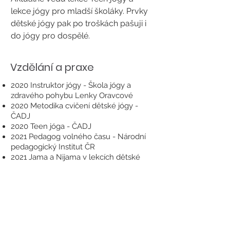
lekce jógy pro mladší školáky. Prvky
dětské jógy pak po troškách pašuji i
do jógy pro dospělé.
Vzdělání a praxe
2020 Instruktor jógy - Škola jógy a
zdravého pohybu Lenky Oravcové
2020 Metodika cvičení dětské jógy -
ČADJ
2020 Teen jóga - ČADJ
2021 Pedagog volného času - Národní
pedagogický Institut ČR
2021 Jama a Nijama v lekcích dětské
jógy - ČADJ
2021 Jógové hry pro děti - ČADJ
2021 Jógová terapie pro děti - ČADJ
2021 Inspiromat do lekcí dětské jógy -
ČADJ
2021 Jóga pro rodiče a děti - ČADJ