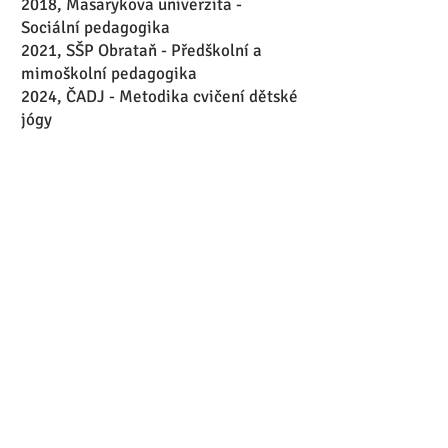
2018, Masarykova univerzita -
Sociální pedagogika
2021, SŠP Obrataň - Předškolní a
mimoškolní pedagogika
2024, ČADJ - Metodika cvičení dětské
jógy
2024, Primární reflexy ve vývoji dítěte
Zpět na přehled cvičitelů
776 304 917
info@cadj.cz
KONTAKTNÍ FORMULÁŘ
O ASOCIACI
→
FOTOGALERIE
→