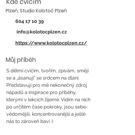
Kde cvičím
Plzeň, Studio Kolotoč Plzeň
604 17 10 39
info@kolotocplzen.cz
https://www.kolotocplzen.cz/
Můj příběh
S dětmi cvičím, tvořím, zpívám, směji
se a „ásanuji“ se srdcem na dlani.
Představují pro mě nekonečný zdroj
nápadů a inspirace pro příběhy,
kterými v lekcích žijeme. Vidím na nich
po určitém čase pokroky, jsou sebe-
vědomější, koncentrovanější a ještě
nás to zároveň baví :)