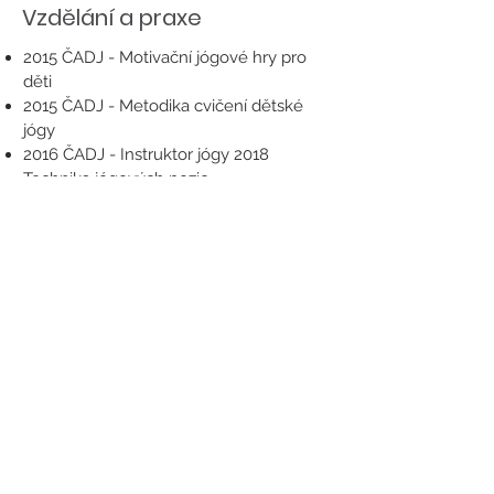
Vzdělání a praxe
2015 ČADJ - Motivační jógové hry pro
děti
2015 ČADJ - Metodika cvičení dětské
jógy
2016 ČADJ - Instruktor jógy 2018
Technika jógových pozic
2018 Jóga pro těhotné
2019 Hatha Jóga
Zpět na přehled cvičitelů
776 304 917
info@cadj.cz
KONTAKTNÍ FORMULÁŘ