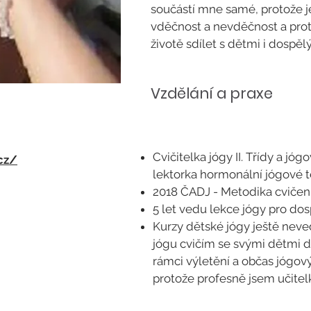
součástí mne samé, protože je 
vděčnost a nevděčnost a proto
životě sdílet s dětmi i dospěl
Vzdělání a praxe
Cvičitelka jógy II. Třídy a jóg
cz/
lektorka hormonální jógové t
2018 ČADJ - Metodika cvičení
5 let vedu lekce jógy pro do
Kurzy dětské jógy ještě neve
jógu cvičím se svými dětmi d
rámci výletění a občas jógový
protože profesně jsem učitel