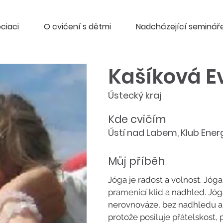
ciaci
O cvičení s dětmi
Nadcházející seminář
Kašíková E
Ústecký kraj
Kde cvičím
Ústí nad Labem, Klub Ener
Můj příběh
Jóga je radost a volnost. Jóga 
pramenící klid a nadhled. Jóg
nerovnováze, bez nadhledu a n
protože posiluje přátelskost,