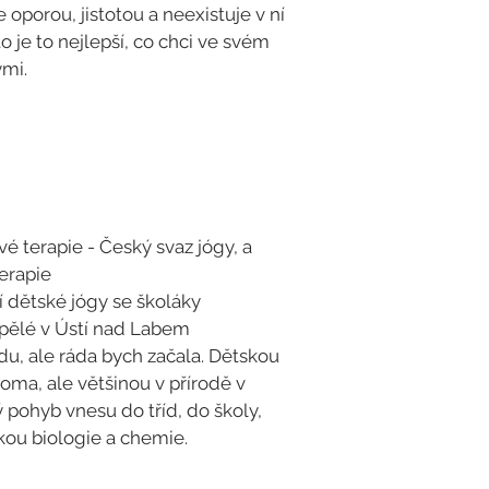
oporou, jistotou a neexistuje v ní
 je to nejlepší, co chci ve svém
ými.
ové terapie - Český svaz jógy, a
erapie
 dětské jógy se školáky
spělé v Ústí nad Labem
du, ale ráda bych začala. Dětskou
oma, ale většinou v přírodě v
 pohyb vnesu do tříd, do školy,
kou biologie a chemie.