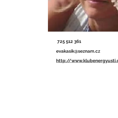
725 512 361
evakasik@seznam.cz
http://www.klubenergyusti.