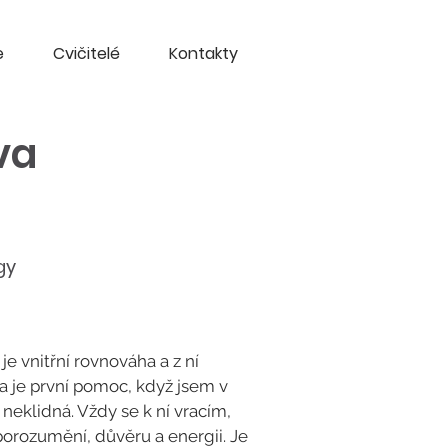
e
Cvičitelé
Kontakty
va
gy
je vnitřní rovnováha a z ní
a je první pomoc, když jsem v
eklidná. Vždy se k ní vracím,
 porozumění, důvěru a energii. Je