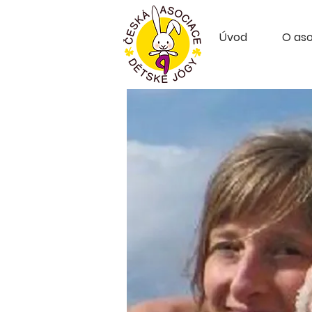
Úvod
O aso