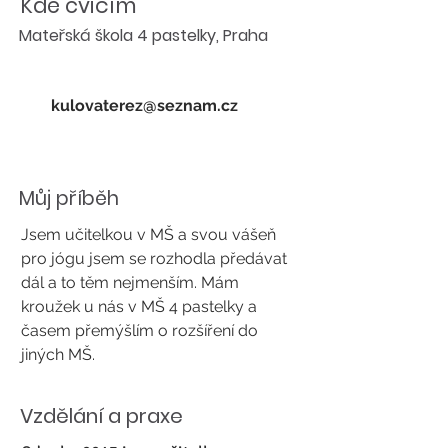
Kde cvičím
Mateřská škola 4 pastelky, Praha
kulovaterez@seznam.cz
Můj příběh
Jsem učitelkou v MŠ a svou vášeň
pro jógu jsem se rozhodla předávat
dál a to těm nejmenším. Mám
kroužek u nás v MŠ 4 pastelky a
časem přemýšlím o rozšíření do
jiných MŠ.
Vzdělání a praxe