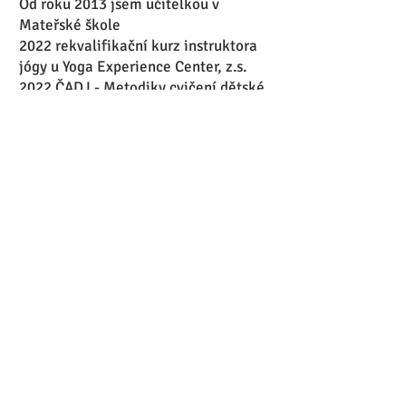
Od roku 2013 jsem učitelkou v
Mateřské škole
2022 rekvalifikační kurz instruktora
jógy u Yoga Experience Center, z.s.
2022 ČADJ - Metodiky cvičení dětské
jógy.
Zpět na přehled cvičitelů
776 304 917
info@cadj.cz
KONTAKTNÍ FORMULÁŘ
O ASOCIACI
→
FOTOGALERIE
→
O CVIČENÍ
→
NAŠI LEKTOŘI
→
SEMINÁŘE
→
OHLASY
→