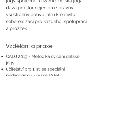
jógy společně užíváme. Dětská jóga
dává prostor nejen pro správný
všestranný pohyb, ale i kreativitu,
seberealizaci pro každého, spoluprací
a prožitek.
Vzdělání a praxe
ČADJ 2019 - Metodika cvičení dětské
jógy
učitelství pro 1. st. se speciální
pedagogikou - praxe 10 let
učitelství pro mateřské školy - praxe 5
let
trenér stolního tenisu - praxe 20 let
Instruktor jógy
Zpět na přehled cvičitelů