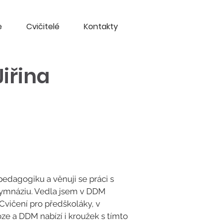
e
Cvičitelé
Kontakty
iřina
edagogiku a věnuji se práci s
gymnáziu. Vedla jsem v DDM
Cvičení pro předškoláky, v
óze a DDM nabízí i kroužek s tímto