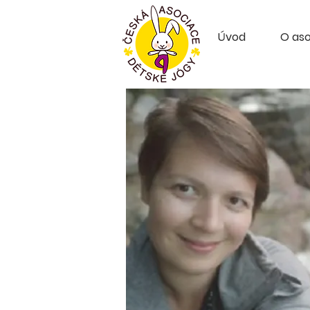
Úvod
O aso