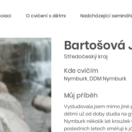
ciaci
O cvičení s dětmi
Nadcházející seminář
Bartošová J
Středočeský kraj
Kde cvičím
Nymburk, DDM Nymburk
Můj příběh
Vystudovala jsem mimo jiné p
dětmi už od doby studia na 
Nymburk několik let kroužek 
posledních letech směřuji k j