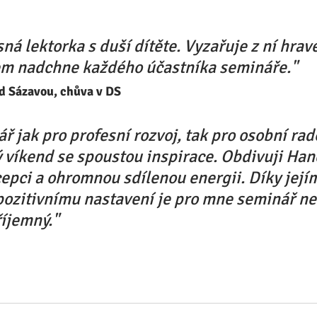
ná lektorka s duší dítěte. Vyzařuje z ní hravé
m nadchne každého účastníka semináře."
ad Sázavou, chůva v DS
ř jak pro profesní rozvoj, tak pro osobní rado
 víkend se spoustou inspirace. Obdivuji Han
epci a ohromnou sdílenou energii. Díky její
pozitivnímu nastavení je pro mne seminář n
říjemný."