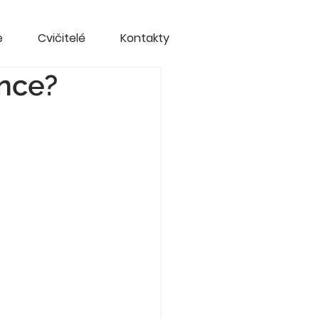
e
Cvičitelé
Kontakty
ance?