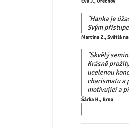
Eva J., Ořechov
"Hanka je úžas
Svým přístupe
Martina Z., Světlá n
"Skvělý seminá
Krásně prožitý
ucelenou konc
charismatu a 
motivující a p
Šárka H., Brno