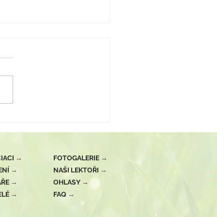
IACI
→
FOTOGALERIE
→
ENÍ
→
NAŠI LEKTOŘI
→
ÁŘE
→
OHLASY
→
ELÉ
→
FAQ
→