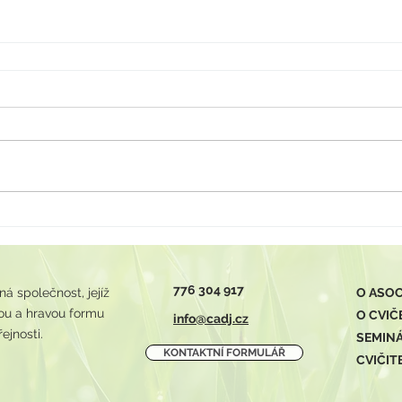
776 304 917
 společnost, jejíž
O ASOC
avou a hravou formu
O CVIČ
info@cadj.cz
ejnosti.
SEMIN
KONTAKTNÍ FORMULÁŘ
CVIČIT