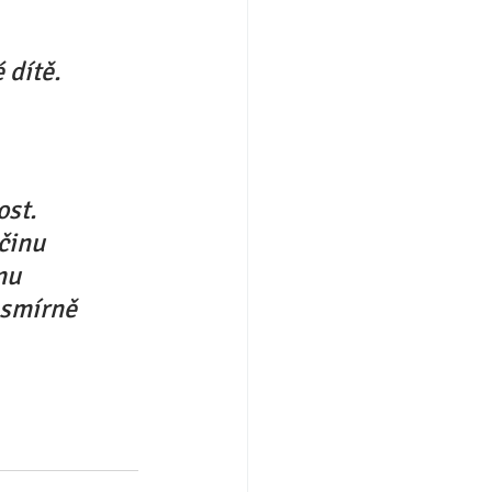
 dítě. 
st. 
činu 
mu 
esmírně 