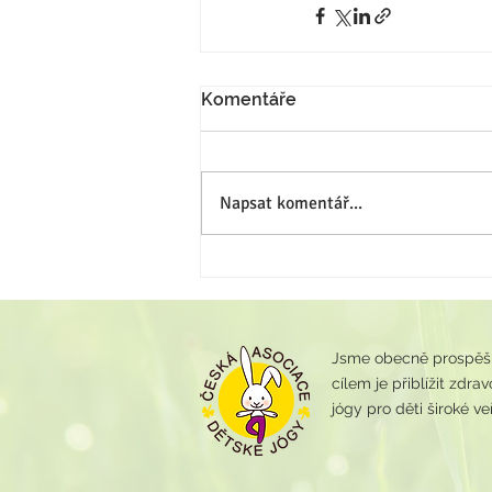
Komentáře
Napsat komentář...
Jsme obecně prospěšná
cílem je přiblížit zdr
jógy pro děti široké veř