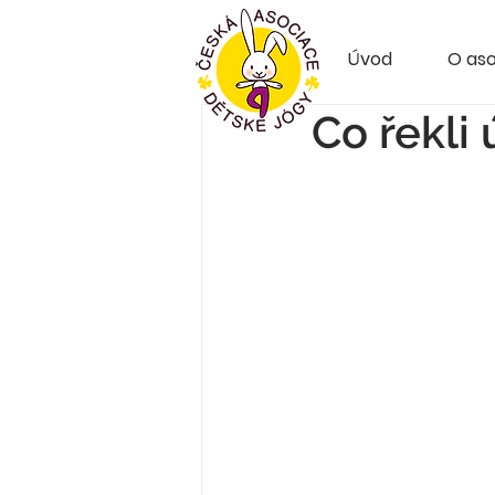
Úvod
O aso
Co řekli