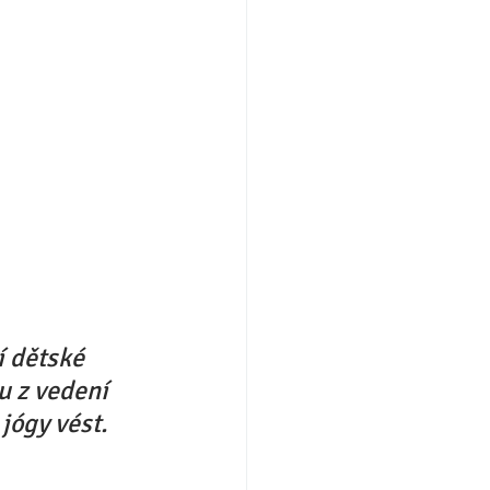
 dětské 
u z vedení 
jógy vést. 