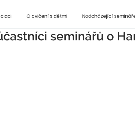
ciaci
O cvičení s dětmi
Nadcházející seminář
 účastníci seminářů o H