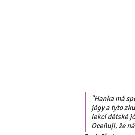
"Hanka má spo
jógy a tyto zk
lekcí dětské j
Oceňuji, že ná